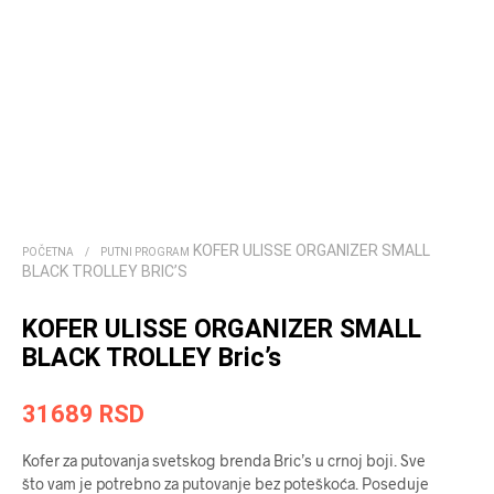
KOFER ULISSE ORGANIZER SMALL
POČETNA
/
PUTNI PROGRAM
BLACK TROLLEY BRIC’S
KOFER ULISSE ORGANIZER SMALL
BLACK TROLLEY Bric’s
31689
RSD
Kofer za putovanja svetskog brenda Bric’s u crnoj boji. Sve
što vam je potrebno za putovanje bez poteškoća. Poseduje