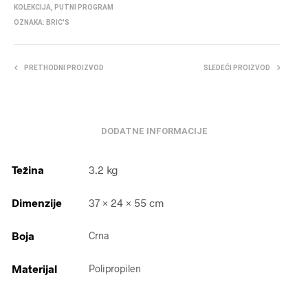
KOLEKCIJA
,
PUTNI PROGRAM
OZNAKA:
BRIC'S
PRETHODNI PROIZVOD
SLEDEĆI PROIZVOD
DODATNE INFORMACIJE
Težina
3.2 kg
Dimenzije
37 × 24 × 55 cm
Boja
Crna
Materijal
Polipropilen