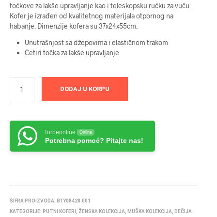
točkove za lakše upravljanje kao i teleskopsku ručku za vuču.
Kofer je izrađen od kvalitetnog materijala otpornog na
habanje. Dimenzije kofera su 37x24x55cm.
Unutrašnjost sa džepovima i elastičnom trakom
Četiri točka za lakše upravljanje
DODAJ U KORPU
Torbeonline
Online
Potrebna pomoć? Pitajte nas!
ŠIFRA PROIZVODA:
B1Y08428.001
KATEGORIJE:
PUTNI KOFERI
,
ŽENSKA KOLEKCIJA
,
MUŠKA KOLEKCIJA
,
DEČIJA