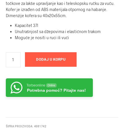
točkove za lakše upravljanje kao i teleskopsku ručku za vuču.
Kofer je izrađen od ABS materijala otpornog na habanje.
Dimenzije kofera su 40x20x55cm.
Kapacitet 37l
Unutrašnjost sa džepovima i elastićnom trakom
Moguće je nositi u ruci ili vući
DODAJ U KORPU
Torbeonline
Online
Potrebna pomoć? Pitajte nas!
ŠIFRA PROIZVODA:
4081742