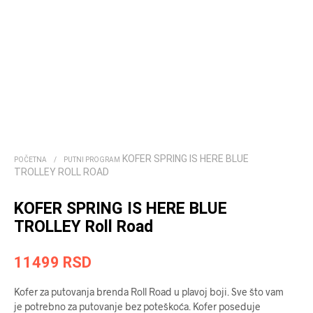
KOFER SPRING IS HERE BLUE
POČETNA
/
PUTNI PROGRAM
TROLLEY ROLL ROAD
KOFER SPRING IS HERE BLUE
TROLLEY Roll Road
11499
RSD
Kofer za putovanja brenda Roll Road u plavoj boji. Sve što vam
je potrebno za putovanje bez poteškoća. Kofer poseduje