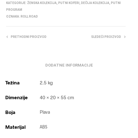
KATEGORIJE:
ŽENSKA KOLEKCIJA
,
PUTNI KOFERI
,
DEČIJA KOLEKCIJA
,
PUTNI
PROGRAM
OZNAKA:
ROLL ROAD
PRETHODNI PROIZVOD
SLEDEĆI PROIZVOD
DODATNE INFORMACIJE
Težina
2.5 kg
Dimenzije
40 × 20 × 55 cm
Boja
Plava
Materijal
ABS