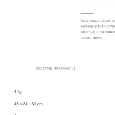
ŠIFRA PROIZVODA:
528120
KATEGORIJE:
PUTNI KOFER
KOLEKCIJA
,
PUTNI PROGR
OZNAKA:
ENOVA
DODATNE INFORMACIJE
4 kg
46 × 24 × 66 cm