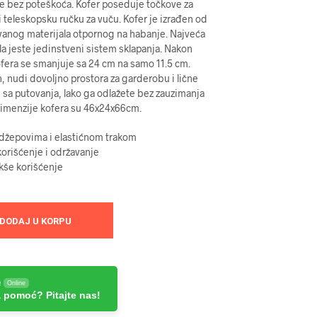
e bez poteškoća. Kofer poseduje točkove za
 i teleskopsku ručku za vuču. Kofer je izrađen od
anog materijala otpornog na habanje. Najveća
 jeste jedinstveni sistem sklapanja. Nakon
ofera se smanjuje sa 24 cm na samo 11.5 cm.
 nudi dovoljno prostora za garderobu i lične
te sa putovanja, lako ga odlažete bez zauzimanja
imenzije kofera su 46x24x66cm.
 džepovima i elastićnom trakom
orišćenje i održavanje
akše korišćenje
DODAJ U KORPU
e
Online
 pomoć? Pitajte nas!