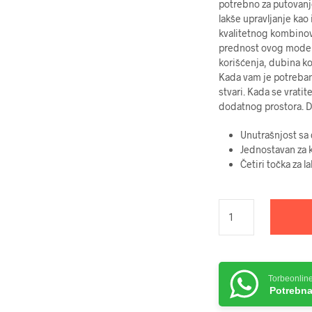
potrebno za putovanj
lakše upravljanje kao
kvalitetnog kombinov
prednost ovog modela
korišćenja, dubina k
Kada vam je potreban,
stvari. Kada se vrati
dodatnog prostora. D
Unutrašnjost sa
Jednostavan za k
Četiri točka za l
Torbeonlin
Potrebna