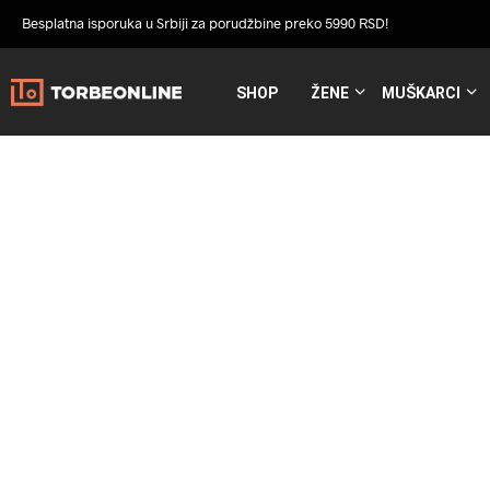
Besplatna isporuka u Srbiji za porudžbine preko 5990 RSD!
SHOP
ŽENE
MUŠKARCI