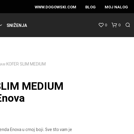
WWW.DOGOWSKI.COM
BLOG
MOJ NALOG
0
0
SNIŽENJA
KOFER SLIM MEDIUM
RAM
SLIM MEDIUM
Enova
enda Enova u crnoj boji. Sve što vam je