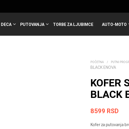
DECA
PUTOVANJA
TORBE ZA LJUBIMCE
AUTO-MOTO
POČETNA
/
PUTNI PROG
BLACK ENOVA
KOFER 
BLACK 
8599
RSD
Kofer za putovanja br