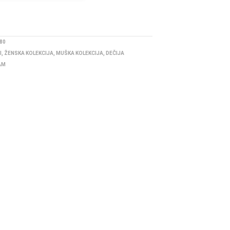
80
I
,
ŽENSKA KOLEKCIJA
,
MUŠKA KOLEKCIJA
,
DEČIJA
AM