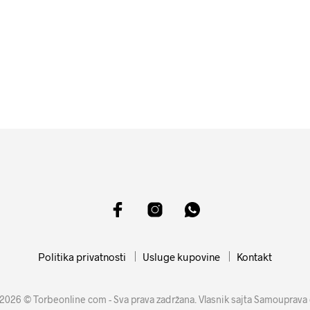
4499
RSD
11599
RSD
DODAJ U KORPU
DODAJ U KORPU
Politika privatnosti
Usluge kupovine
Kontakt
2026 © Torbeonline com - Sva prava zadržana. Vlasnik sajta Samouprava 