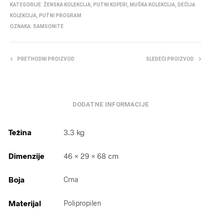
KATEGORIJE:
ŽENSKA KOLEKCIJA
,
PUTNI KOFERI
,
MUŠKA KOLEKCIJA
,
DEČIJA
KOLEKCIJA
,
PUTNI PROGRAM
OZNAKA:
SAMSONITE
PRETHODNI PROIZVOD
SLEDEĆI PROIZVOD
DODATNE INFORMACIJE
Težina
3.3 kg
Dimenzije
46 × 29 × 68 cm
Boja
Crna
Materijal
Polipropilen