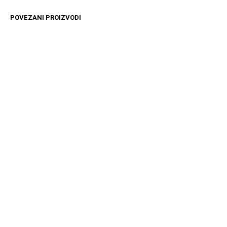
POVEZANI PROIZVODI
4099
RSD
11599
RSD
DODAJ U KORPU
DODAJ U KORPU