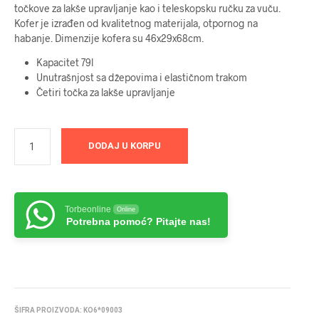
točkove za lakše upravljanje kao i teleskopsku ručku za vuču.
Kofer je izrađen od kvalitetnog materijala, otpornog na
habanje. Dimenzije kofera su 46x29x68cm.
Kapacitet 79l
Unutrašnjost sa džepovima i elastičnom trakom
Četiri točka za lakše upravljanje
DODAJ U KORPU
Torbeonline
Online
Potrebna pomoć? Pitajte nas!
ŠIFRA PROIZVODA:
KO6*09003