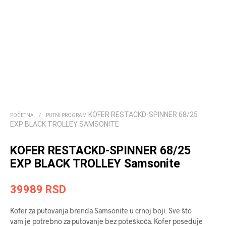
KOFER RESTACKD-SPINNER 68/25
POČETNA
/
PUTNI PROGRAM
EXP BLACK TROLLEY SAMSONITE
KOFER RESTACKD-SPINNER 68/25
EXP BLACK TROLLEY Samsonite
39989
RSD
Kofer za putovanja brenda Samsonite u crnoj boji. Sve što
vam je potrebno za putovanje bez poteškoća. Kofer poseduje