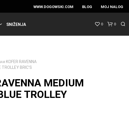
WWW.DOGOWSKI.COM
BLOG
MOJ NALOG
0
0
SNIŽENJA
KOFER RAVENNA
RAM
 TROLLEY BRIC’S
RAVENNA MEDIUM
BLUE TROLLEY