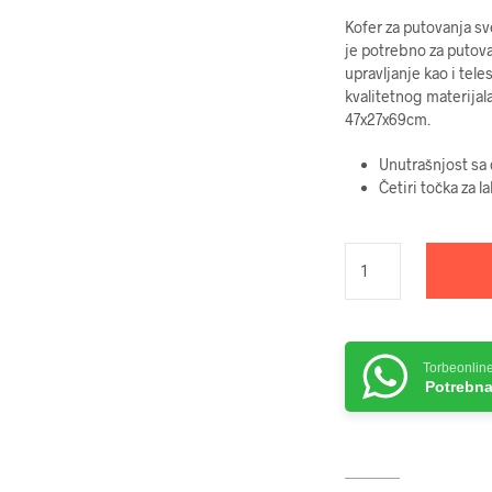
Kofer za putovanja sv
je potrebno za putov
upravljanje kao i tel
kvalitetnog materijal
47x27x69cm.
Unutrašnjost sa
Četiri točka za l
Torbeonlin
Potrebna