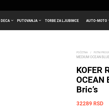
DECA
PUTOVANJA
TORBE ZA LJUBIMCE
AUTO-MOTO
POČETNA
/
PUTNI PROG
MEDIUM OCEAN BLUE
KOFER 
OCEAN 
Bric’s
32289
RSD