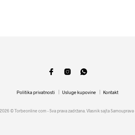
10999
RSD
11599
RSD
DODAJ U KORPU
DODAJ U KORPU
Politika privatnosti
Usluge kupovine
Kontakt
2026 © Torbeonline com - Sva prava zadržana. Vlasnik sajta Samouprava 