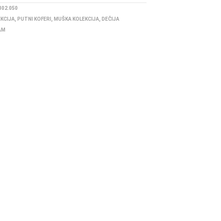
02.050
EKCIJA
,
PUTNI KOFERI
,
MUŠKA KOLEKCIJA
,
DEČIJA
AM