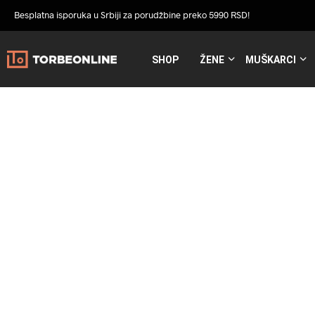
Besplatna isporuka u Srbiji za porudžbine preko 5990 RSD!
SHOP
ŽENE
MUŠKARCI