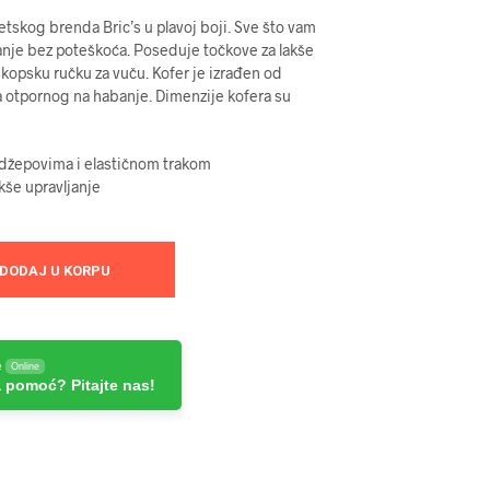
etskog brenda Bric’s u plavoj boji. Sve što vam
anje bez poteškoća. Poseduje točkove za lakše
eskopsku ručku za vuču. Kofer je izrađen od
a otpornog na habanje. Dimenzije kofera su
 džepovima i elastičnom trakom
akše upravljanje
DODAJ U KORPU
e
Online
 pomoć? Pitajte nas!