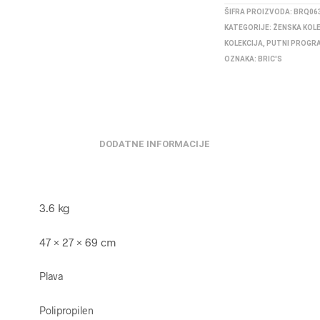
ŠIFRA PROIZVODA:
BRQ063
KATEGORIJE:
ŽENSKA KOL
KOLEKCIJA
,
PUTNI PROGR
OZNAKA:
BRIC'S
DODATNE INFORMACIJE
3.6 kg
47 × 27 × 69 cm
Plava
Polipropilen