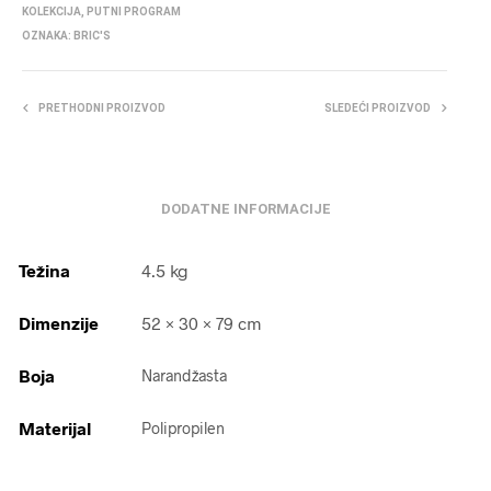
KOLEKCIJA
,
PUTNI PROGRAM
OZNAKA:
BRIC'S
PRETHODNI PROIZVOD
SLEDEĆI PROIZVOD
DODATNE INFORMACIJE
Težina
4.5 kg
Dimenzije
52 × 30 × 79 cm
Boja
Narandžasta
Materijal
Polipropilen