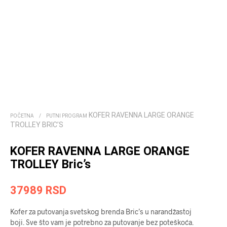
KOFER RAVENNA LARGE ORANGE
POČETNA
/
PUTNI PROGRAM
TROLLEY BRIC’S
KOFER RAVENNA LARGE ORANGE
TROLLEY Bric’s
37989
RSD
Kofer za putovanja svetskog brenda Bric’s u narandžastoj
boji. Sve što vam je potrebno za putovanje bez poteškoća.