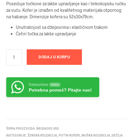
Poseduje točkove za lakše upravljanje kao i teleskopsku ručku
za vuču. Kofer je izrađen od kvalitetnog materijala otpornog
na habanje. Dimenzije kofera su 52x30x79cm.
Unutrašnjost sa džepovima i elastičnom trakom
Četiri točka za lakše upravljanje
DODAJ U KORPU
Torbeonline
Online
Potrebna pomoć? Pitajte nas!
ŠIFRA PROIZVODA:
BRQ06303.055
KATEGORIJE:
ŽENSKA KOLEKCIJA
,
PUTNI KOFERI
,
MUŠKA KOLEKCIJA
,
DEČIJA