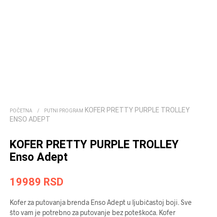
KOFER PRETTY PURPLE TROLLEY
POČETNA
/
PUTNI PROGRAM
ENSO ADEPT
KOFER PRETTY PURPLE TROLLEY
Enso Adept
19989
RSD
Kofer za putovanja brenda Enso Adept u ljubičastoj boji. Sve
što vam je potrebno za putovanje bez poteškoća. Kofer