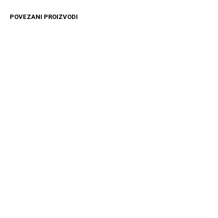
POVEZANI PROIZVODI
12599
RSD
15399
RSD
DODAJ U KORPU
DODAJ U KORPU