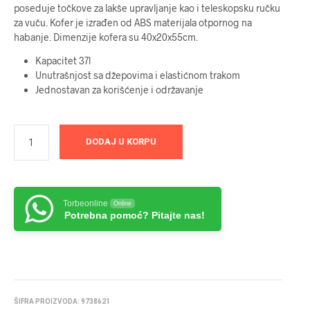
poseduje točkove za lakše upravljanje kao i teleskopsku ručku
za vuču. Kofer je izrađen od ABS materijala otpornog na
habanje. Dimenzije kofera su 40x20x55cm.
Kapacitet 37l
Unutrašnjost sa džepovima i elastićnom trakom
Jednostavan za korišćenje i održavanje
DODAJ U KORPU
Torbeonline
Online
Potrebna pomoć? Pitajte nas!
ŠIFRA PROIZVODA:
9738621