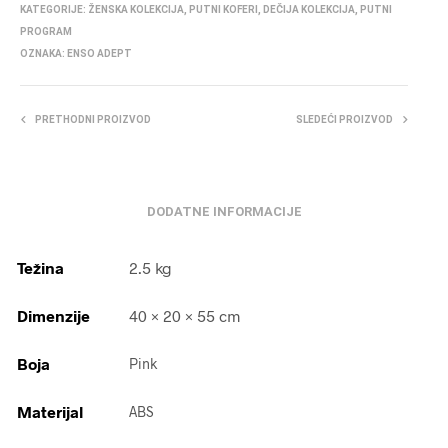
KATEGORIJE:
ŽENSKA KOLEKCIJA
,
PUTNI KOFERI
,
DEČIJA KOLEKCIJA
,
PUTNI
PROGRAM
OZNAKA:
ENSO ADEPT
PRETHODNI PROIZVOD
SLEDEĆI PROIZVOD
DODATNE INFORMACIJE
Težina
2.5 kg
Dimenzije
40 × 20 × 55 cm
Boja
Pink
Materijal
ABS