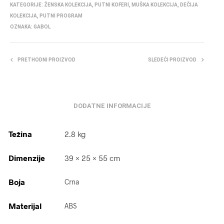
KATEGORIJE:
ŽENSKA KOLEKCIJA
,
PUTNI KOFERI
,
MUŠKA KOLEKCIJA
,
DEČIJA
KOLEKCIJA
,
PUTNI PROGRAM
OZNAKA:
GABOL
PRETHODNI PROIZVOD
SLEDEĆI PROIZVOD
DODATNE INFORMACIJE
Težina
2.8 kg
Dimenzije
39 × 25 × 55 cm
Boja
Crna
Materijal
ABS