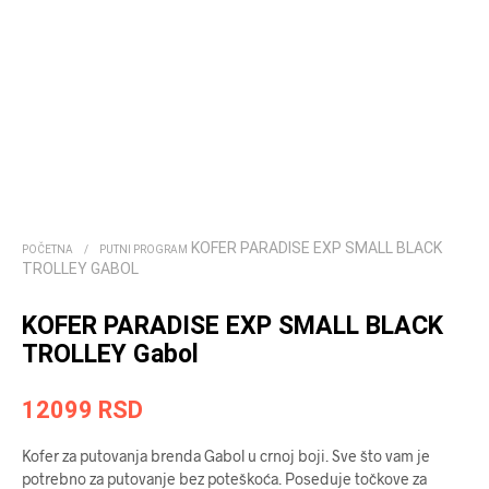
KOFER PARADISE EXP SMALL BLACK
POČETNA
/
PUTNI PROGRAM
TROLLEY GABOL
KOFER PARADISE EXP SMALL BLACK
TROLLEY Gabol
12099
RSD
Kofer za putovanja brenda Gabol u crnoj boji. Sve što vam je
potrebno za putovanje bez poteškoća. Poseduje točkove za