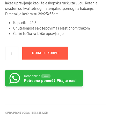
lakše upravljanje kao i teleskopsku ručku za vuču. Kofer je
izrađen od kvalitetnog materijala otpornog na habanje.
Dimenzije kofera su 39x25x55cm.
Kapacitet 42.5l
Unutrašnjost sa džepovima i elastičnom trakom
Četiri točka za lakše upravljanje
DODAJ U KORPU
Torbeonline
Online
Potrebna pomoć? Pitajte nas!
ŠIFRA PROIZVODA:
16KG123322B