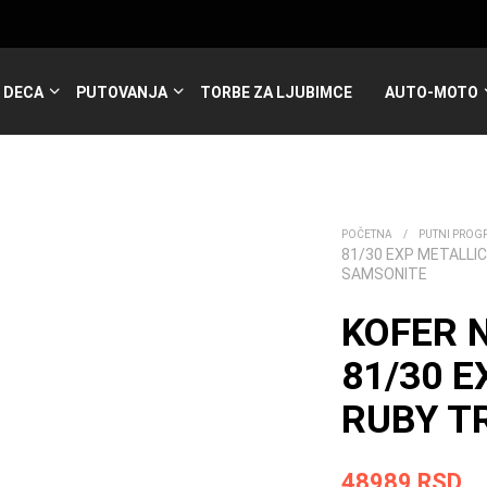
DECA
PUTOVANJA
TORBE ZA LJUBIMCE
AUTO-MOTO
POČETNA
/
PUTNI PROG
81/30 EXP METALLI
SAMSONITE
KOFER 
81/30 E
RUBY T
48989
RSD