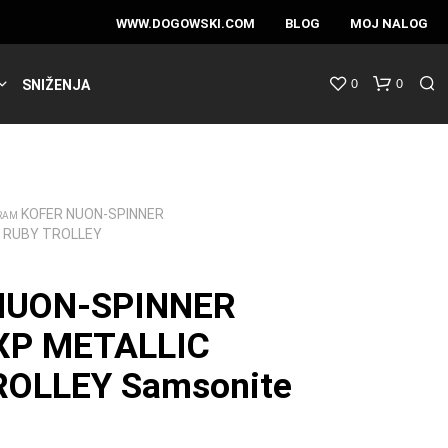
WWW.DOGOWSKI.COM
BLOG
MOJ NALOG
0
0
SNIŽENJA
KOFER NUON-SPINNER
RAM
C RUBY TROLLEY
NUON-SPINNER
XP METALLIC
ROLLEY Samsonite