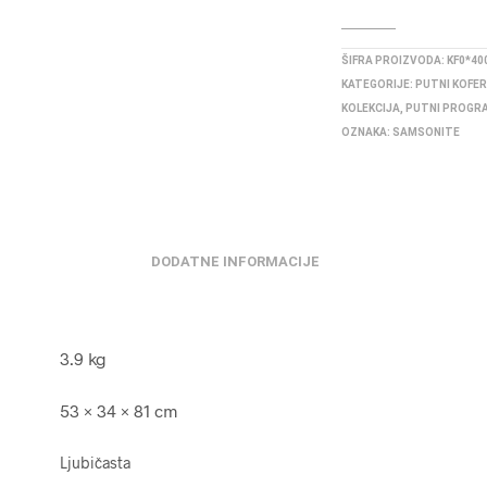
ŠIFRA PROIZVODA:
KF0*40
KATEGORIJE:
PUTNI KOFER
KOLEKCIJA
,
PUTNI PROGR
OZNAKA:
SAMSONITE
DODATNE INFORMACIJE
3.9 kg
53 × 34 × 81 cm
Ljubičasta