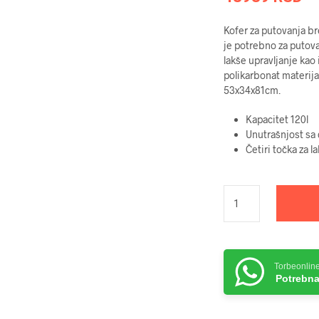
Kofer za putovanja b
je potrebno za putov
lakše upravljanje kao
polikarbonat materija
53x34x81cm.
Kapacitet 120l
Unutrašnjost sa
Četiri točka za l
Torbeonlin
Potrebna