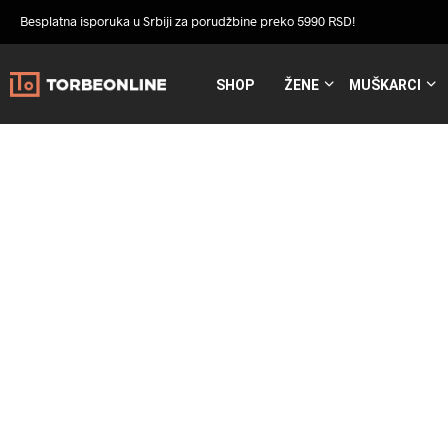
Besplatna isporuka u Srbiji za porudžbine preko 5990 RSD!
SHOP
ŽENE
MUŠKARCI