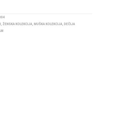
004
I
,
ŽENSKA KOLEKCIJA
,
MUŠKA KOLEKCIJA
,
DEČIJA
AM