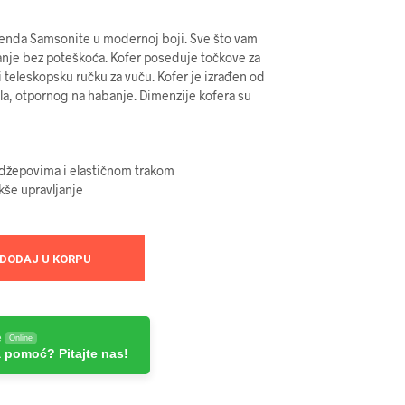
renda Samsonite u modernoj boji. Sve što vam
anje bez poteškoća. Kofer poseduje točkove za
 i teleskopsku ručku za vuču. Kofer je izrađen od
la, otpornog na habanje. Dimenzije kofera su
 džepovima i elastičnom trakom
akše upravljanje
DODAJ U KORPU
e
Online
 pomoć? Pitajte nas!