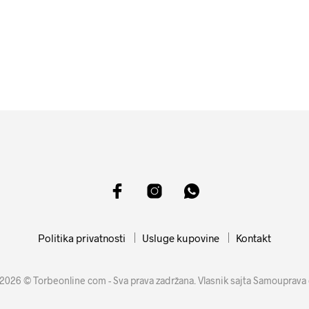
11599
RSD
4499
RSD
DODAJ U KORPU
DODAJ U KORPU
Politika privatnosti
Usluge kupovine
Kontakt
2026 © Torbeonline com - Sva prava zadržana. Vlasnik sajta Samouprava 