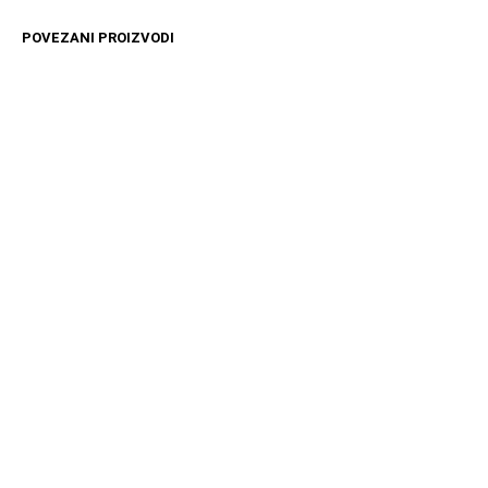
POVEZANI PROIZVODI
11599
RSD
11599
RSD
DODAJ U KORPU
DODAJ U KORPU