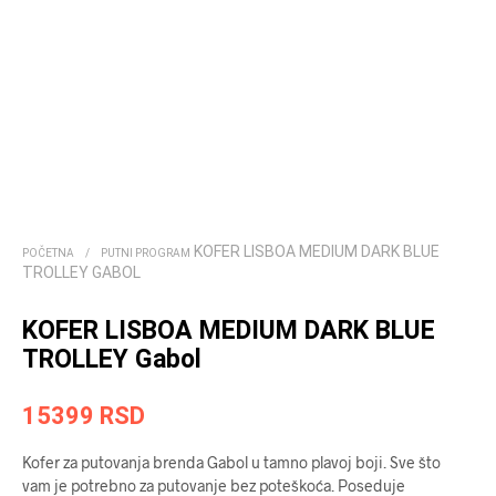
KOFER LISBOA MEDIUM DARK BLUE
POČETNA
/
PUTNI PROGRAM
TROLLEY GABOL
KOFER LISBOA MEDIUM DARK BLUE
TROLLEY Gabol
15399
RSD
Kofer za putovanja brenda Gabol u tamno plavoj boji. Sve što
vam je potrebno za putovanje bez poteškoća. Poseduje