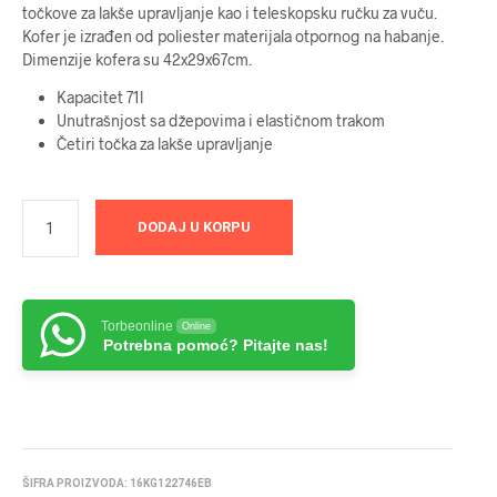
točkove za lakše upravljanje kao i teleskopsku ručku za vuču.
Kofer je izrađen od poliester materijala otpornog na habanje.
Dimenzije kofera su 42x29x67cm.
Kapacitet 71l
Unutrašnjost sa džepovima i elastičnom trakom
Četiri točka za lakše upravljanje
DODAJ U KORPU
Torbeonline
Online
Potrebna pomoć? Pitajte nas!
ŠIFRA PROIZVODA:
16KG122746EB