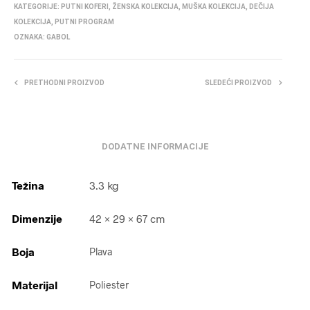
KATEGORIJE:
PUTNI KOFERI
,
ŽENSKA KOLEKCIJA
,
MUŠKA KOLEKCIJA
,
DEČIJA
KOLEKCIJA
,
PUTNI PROGRAM
OZNAKA:
GABOL
PRETHODNI PROIZVOD
SLEDEĆI PROIZVOD
DODATNE INFORMACIJE
Težina
3.3 kg
Dimenzije
42 × 29 × 67 cm
Boja
Plava
Materijal
Poliester