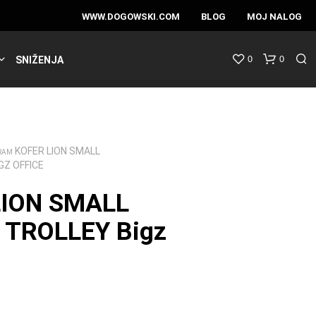
WWW.DOGOWSKI.COM
BLOG
MOJ NALOG
0
0
SNIŽENJA
KOFER LION SMALL
RAM
GZ OFFICE
LION SMALL
 TROLLEY Bigz