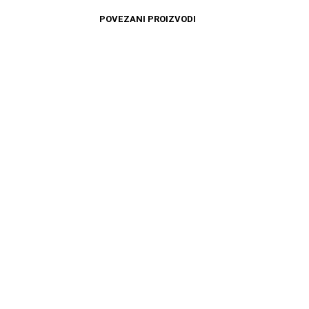
POVEZANI PROIZVODI
4899
RSD
11599
RSD
DODAJ U KORPU
DODAJ U KORPU