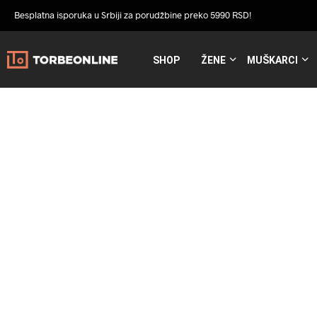
Besplatna isporuka u Srbiji za porudžbine preko 5990 RSD!
SHOP
ŽENE
MUŠKARCI