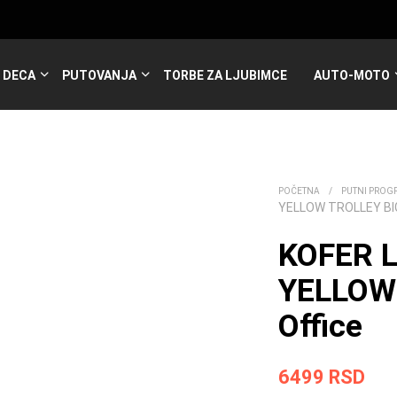
DECA
PUTOVANJA
TORBE ZA LJUBIMCE
AUTO-MOTO
POČETNA
/
PUTNI PROG
YELLOW TROLLEY BI
KOFER 
YELLOW
Office
6499
RSD