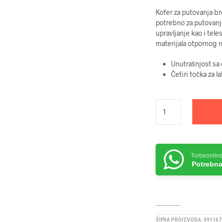
Kofer za putovanja br
potrebno za putovanj
upravljanje kao i tel
materijala otpornog 
Unutrašnjost sa
Četiri točka za l
Torbeonlin
Potrebna
ŠIFRA PROIZVODA:
091167