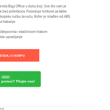
enda Bigz Office u žutoj boji. Sve što vam je
e bez poteškoća. Poseduje točkove za lakše
eskopsku ručku za vuču. Kofer je izrađen od ABS
na habanje.
 džepovima i elastičnom trakom
akše upravljanje
DODAJ U KORPU
e
Online
 pomoć? Pitajte nas!
908