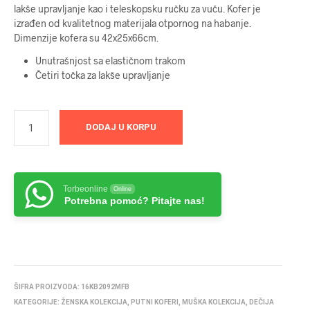
lakše upravljanje kao i teleskopsku ručku za vuču. Kofer je
bila:
6789 RSD.
izrađen od kvalitetnog materijala otpornog na habanje.
Dimenzije kofera su 42x25x66cm.
7789 RSD.
Unutrašnjost sa elastičnom trakom
Četiri točka za lakše upravljanje
DODAJ U KORPU
Torbeonline
Online
Potrebna pomoć? Pitajte nas!
ŠIFRA PROIZVODA:
16KB2092MFB
KATEGORIJE:
ŽENSKA KOLEKCIJA
,
PUTNI KOFERI
,
MUŠKA KOLEKCIJA
,
DEČIJA