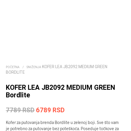
KOFER LEA JB2092 MEDIUM GREEN
POČETNA
/
SNIŽENJA
BORDLITE
KOFER LEA JB2092 MEDIUM GREEN
Bordlite
Originalna
Trenutna
7789
RSD
6789
RSD
cena
cena
Kofer za putovanja brenda Bordlite u zelenoj boji. Sve što vam
je
je:
je potrebno za putovanje bez poteškoća. Poseduje točkove za