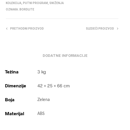
KOLEKCIJA
,
PUTNI PROGRAM
,
SNIŽENJA
OZNAKA:
BORDLITE
PRETHODNI PROIZVOD
SLEDEĆI PROIZVOD
DODATNE INFORMACIJE
Težina
3 kg
Dimenzije
42 × 25 × 66 cm
Boja
Zelena
Materijal
ABS