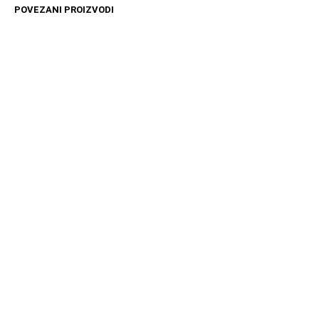
POVEZANI PROIZVODI
11599
RSD
11599
RSD
DODAJ U KORPU
DODAJ U KORPU