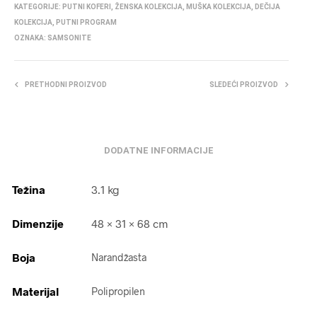
KATEGORIJE:
PUTNI KOFERI
,
ŽENSKA KOLEKCIJA
,
MUŠKA KOLEKCIJA
,
DEČIJA
KOLEKCIJA
,
PUTNI PROGRAM
OZNAKA:
SAMSONITE
PRETHODNI PROIZVOD
SLEDEĆI PROIZVOD
DODATNE INFORMACIJE
Težina
3.1 kg
Dimenzije
48 × 31 × 68 cm
Boja
Narandžasta
Materijal
Polipropilen