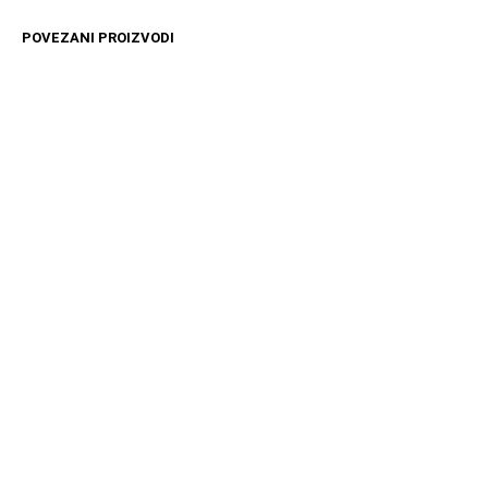
POVEZANI PROIZVODI
14599
RSD
10099
RSD
DODAJ U KORPU
DODAJ U KORPU