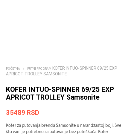
KOFER INTUO-SPINNER 69/25 EXP
POČETNA
/
PUTNI PROGRAM
APRICOT TROLLEY SAMSONITE
KOFER INTUO-SPINNER 69/25 EXP
APRICOT TROLLEY Samsonite
35489
RSD
Kofer za putovanja brenda Samsonite u narandžastoj boji. Sve
što vam je potrebno za putovanje bez poteškoća. Kofer