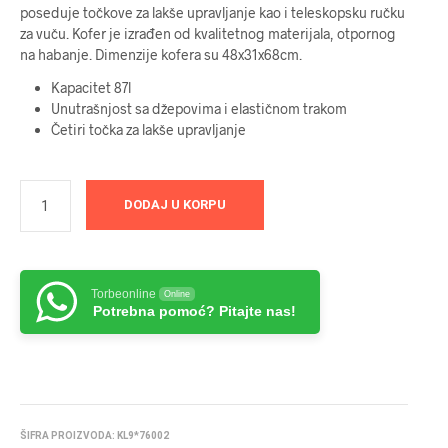
poseduje točkove za lakše upravljanje kao i teleskopsku ručku
za vuču. Kofer je izrađen od kvalitetnog materijala, otpornog
na habanje. Dimenzije kofera su 48x31x68cm.
Kapacitet 87l
Unutrašnjost sa džepovima i elastičnom trakom
Četiri točka za lakše upravljanje
DODAJ U KORPU
Torbeonline
Online
Potrebna pomoć? Pitajte nas!
ŠIFRA PROIZVODA:
KL9*76002