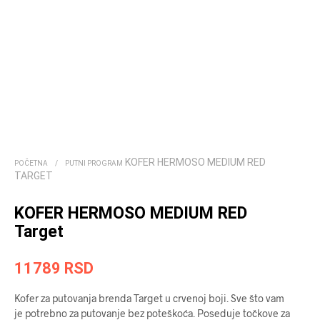
KOFER HERMOSO MEDIUM RED
POČETNA
/
PUTNI PROGRAM
TARGET
KOFER HERMOSO MEDIUM RED
Target
11789
RSD
Kofer za putovanja brenda Target u crvenoj boji. Sve što vam
je potrebno za putovanje bez poteškoća. Poseduje točkove za