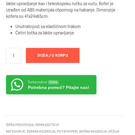
lakše upravljanje kao i teleskopsku ručku za vuču. Kofer je
izrađen od ABS materijala otpornog na habanje. Dimenzije
kofera su 41x24x65cm.
Unutrašnjost sa elastičnom trakom
Četiri točka za lakše upravljanje
DODAJ U KORPU
Torbeonline
Online
Potrebna pomoć? Pitajte nas!
ŠIFRA PROIZVODA:
3838622277619
KATEGORIJE:
ŽENSKA KOLEKCIJA
,
PUTNI KOFERI
,
MUŠKA KOLEKCIJA
,
DEČIJA