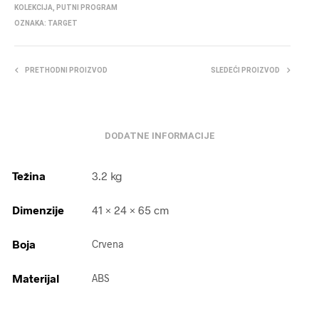
KOLEKCIJA
,
PUTNI PROGRAM
OZNAKA:
TARGET
PRETHODNI PROIZVOD
SLEDEĆI PROIZVOD
DODATNE INFORMACIJE
Težina
3.2 kg
Dimenzije
41 × 24 × 65 cm
Boja
Crvena
Materijal
ABS