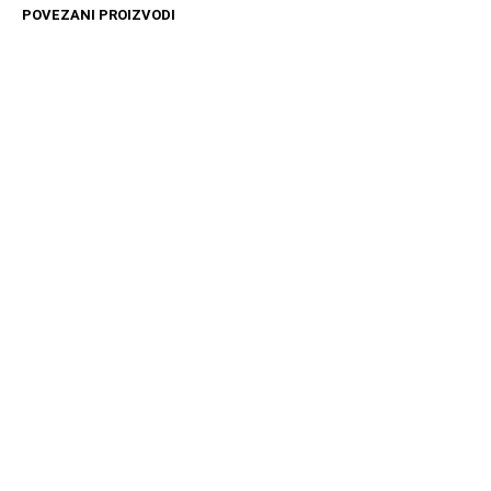
POVEZANI PROIZVODI
11599
RSD
4499
RSD
DODAJ U KORPU
DODAJ U KORPU