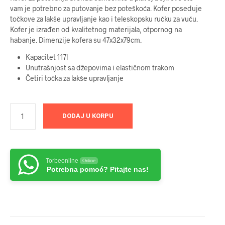
vam je potrebno za putovanje bez poteškoća. Kofer poseduje
točkove za lakše upravljanje kao i teleskopsku ručku za vuču.
Kofer je izrađen od kvalitetnog materijala, otpornog na
habanje. Dimenzije kofera su 47x32x79cm.
Kapacitet 117l
Unutrašnjost sa džepovima i elastičnom trakom
Četiri točka za lakše upravljanje
DODAJ U KORPU
Torbeonline
Online
Potrebna pomoć? Pitajte nas!