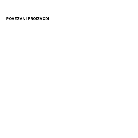
POVEZANI PROIZVODI
11599
RSD
11599
RSD
DODAJ U KORPU
DODAJ U KORPU