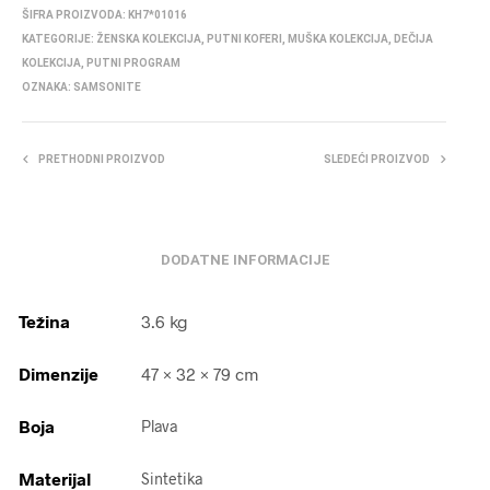
ŠIFRA PROIZVODA:
KH7*01016
KATEGORIJE:
ŽENSKA KOLEKCIJA
,
PUTNI KOFERI
,
MUŠKA KOLEKCIJA
,
DEČIJA
KOLEKCIJA
,
PUTNI PROGRAM
OZNAKA:
SAMSONITE
PRETHODNI PROIZVOD
SLEDEĆI PROIZVOD
DODATNE INFORMACIJE
Težina
3.6 kg
Dimenzije
47 × 32 × 79 cm
Boja
Plava
Materijal
Sintetika