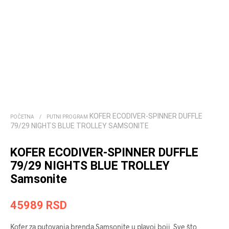
KOFER ECODIVER-SPINNER DUFFLE
POČETNA
/
PUTNI PROGRAM
79/29 NIGHTS BLUE TROLLEY SAMSONITE
KOFER ECODIVER-SPINNER DUFFLE
79/29 NIGHTS BLUE TROLLEY
Samsonite
45989
RSD
Kofer za putovanja brenda Samsonite u plavoj boji. Sve što