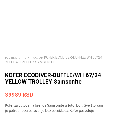
KOFER ECODIVER-DUFFLE/WH 67/24
POČETNA
/
PUTNI PROGRAM
YELLOW TROLLEY SAMSONITE
KOFER ECODIVER-DUFFLE/WH 67/24
YELLOW TROLLEY Samsonite
39989
RSD
Kofer za putovanja brenda Samsonite u žutoj boji. Sve što vam
je potrebno za putovanje bez poteškoća. Kofer poseduje