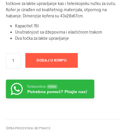
točkove za lakše upravljanje kao i teleskopsku ručku za vuču.
Kofer je izrađen od kvalitetnog materijala, otpornog na
habanje. Dimenzije kofera su 43x28x67cm.
Kapacitet 76l
Unutrašnjost sa džepovima i elastičnom trakom
Dva točka za lakše upravljanje
DODAJ U KORPU
Torbeonline
Online
Potrebna pomoć? Pitajte nas!
ŠIFRA PROIZVODA:
KH7*06013