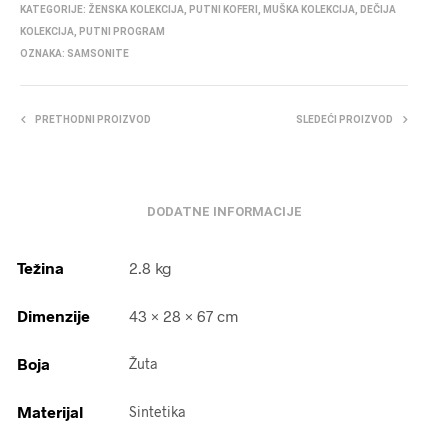
KATEGORIJE:
ŽENSKA KOLEKCIJA
,
PUTNI KOFERI
,
MUŠKA KOLEKCIJA
,
DEČIJA
KOLEKCIJA
,
PUTNI PROGRAM
OZNAKA:
SAMSONITE
PRETHODNI PROIZVOD
SLEDEĆI PROIZVOD
DODATNE INFORMACIJE
Težina
2.8 kg
Dimenzije
43 × 28 × 67 cm
Boja
Žuta
Materijal
Sintetika