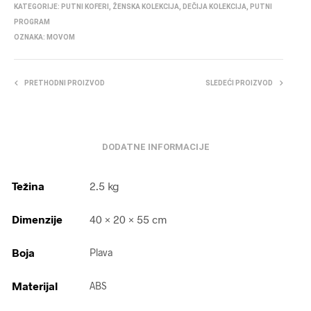
KATEGORIJE:
PUTNI KOFERI
,
ŽENSKA KOLEKCIJA
,
DEČIJA KOLEKCIJA
,
PUTNI
PROGRAM
OZNAKA:
MOVOM
PRETHODNI PROIZVOD
SLEDEĆI PROIZVOD
DODATNE INFORMACIJE
Težina
2.5 kg
Dimenzije
40 × 20 × 55 cm
Boja
Plava
Materijal
ABS