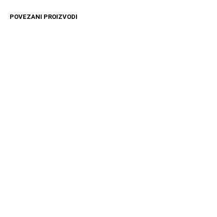
POVEZANI PROIZVODI
4499
RSD
4899
RSD
DODAJ U KORPU
DODAJ U KORPU