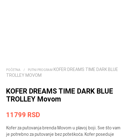
KOFER DREAMS TIME DARK BLUE
POČETNA
/
PUTNI PROGRAM
TROLLEY MOVOM
KOFER DREAMS TIME DARK BLUE
TROLLEY Movom
11799
RSD
Kofer za putovanja brenda Movom u plavoj boji. Sve što vam
je potrebno za putovanje bez poteškoća. Kofer poseduje