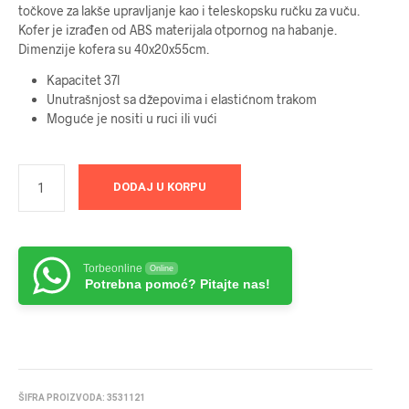
točkove za lakše upravljanje kao i teleskopsku ručku za vuču.
Kofer je izrađen od ABS materijala otpornog na habanje.
Dimenzije kofera su 40x20x55cm.
Kapacitet 37l
Unutrašnjost sa džepovima i elastićnom trakom
Moguće je nositi u ruci ili vući
DODAJ U KORPU
Torbeonline
Online
Potrebna pomoć? Pitajte nas!
ŠIFRA PROIZVODA:
3531121