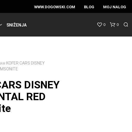
WWW.DOGOWSKI.COM
BLOG
MOJ NALOG
0
0
SNIŽENJA
KOFER CARS DISNEY
RAM
AMSONITE
CARS DISNEY
NTAL RED
te