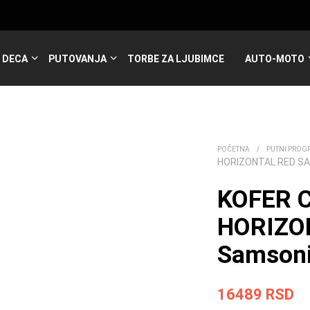
DECA
PUTOVANJA
TORBE ZA LJUBIMCE
AUTO-MOTO
POČETNA
/
PUTNI PROG
HORIZONTAL RED S
KOFER 
HORIZO
Samsoni
16489
RSD