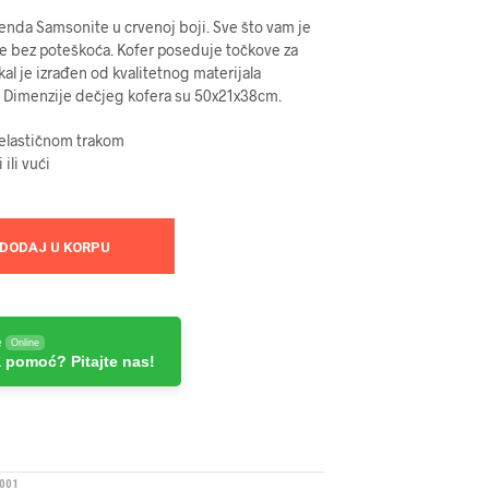
enda Samsonite u crvenoj boji. Sve što vam je
e bez poteškoća. Kofer poseduje točkove za
ikal je izrađen od kvalitetnog materijala
 Dimenzije dečjeg kofera su 50x21x38cm.
 elastičnom trakom
ili vući
DODAJ U KORPU
e
Online
 pomoć? Pitajte nas!
001