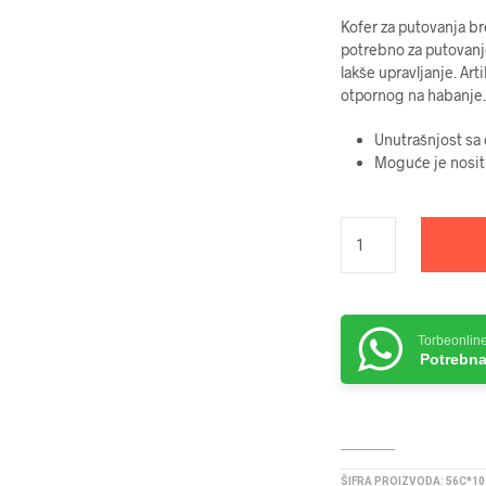
Kofer za putovanja br
potrebno za putovanj
lakše upravljanje. Art
otpornog na habanje.
Unutrašnjost sa
Moguće je nositi 
Torbeonlin
Potrebna
ŠIFRA PROIZVODA:
56C*10