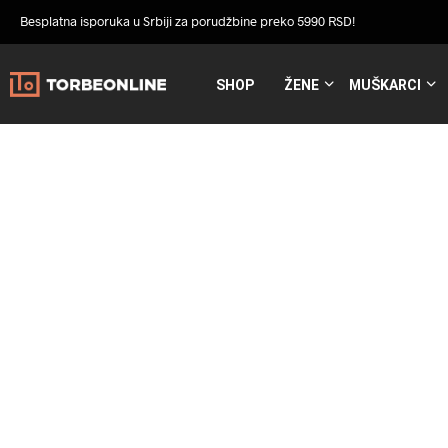
Besplatna isporuka u Srbiji za porudžbine preko 5990 RSD!
SHOP
ŽENE
MUŠKARCI