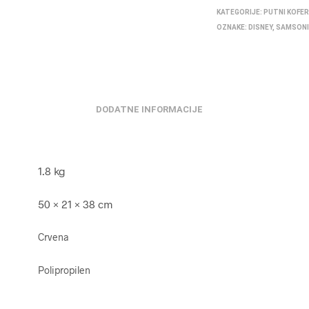
KATEGORIJE:
PUTNI KOFER
OZNAKE:
DISNEY
,
SAMSON
DODATNE INFORMACIJE
1.8 kg
50 × 21 × 38 cm
Crvena
Polipropilen