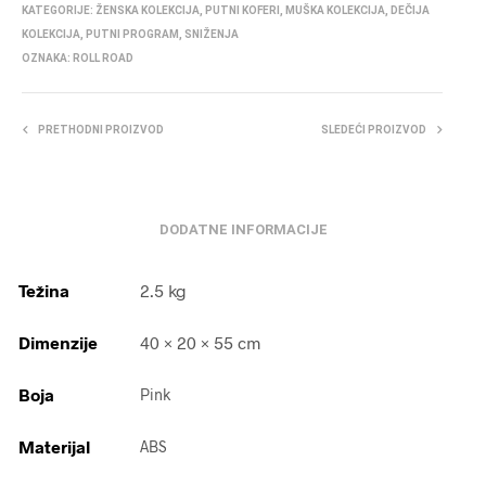
KATEGORIJE:
ŽENSKA KOLEKCIJA
,
PUTNI KOFERI
,
MUŠKA KOLEKCIJA
,
DEČIJA
KOLEKCIJA
,
PUTNI PROGRAM
,
SNIŽENJA
OZNAKA:
ROLL ROAD
PRETHODNI PROIZVOD
SLEDEĆI PROIZVOD
DODATNE INFORMACIJE
Težina
2.5 kg
Dimenzije
40 × 20 × 55 cm
Boja
Pink
Materijal
ABS