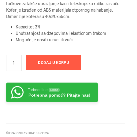
točkove za lakše upravljanje kao i teleskopsku ručku za vuču.
bila:
7999 RSD.
Kofer je izrađen od ABS materijala otpornog na habanje.
Dimenzije kofera su 40x20x55cm.
10999 RSD.
Kapacitet 37l
Unutrašnjost sa džepovima i elastićnom trakom
Moguće je nositi u ruci ili vući
DODAJ U KORPU
Torbeonline
Online
Potrebna pomoć? Pitajte nas!
ŠIFRA PROIZVODA:
5069124