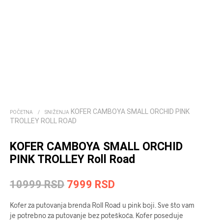
KOFER CAMBOYA SMALL ORCHID PINK
POČETNA
/
SNIŽENJA
TROLLEY ROLL ROAD
KOFER CAMBOYA SMALL ORCHID
PINK TROLLEY Roll Road
Originalna
Trenutna
10999
RSD
7999
RSD
cena
cena
Kofer za putovanja brenda Roll Road u pink boji. Sve što vam
je
je:
je potrebno za putovanje bez poteškoća. Kofer poseduje