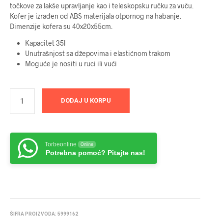
točkove za lakše upravljanje kao i teleskopsku ručku za vuču.
bila:
9999 RSD.
Kofer je izrađen od ABS materijala otpornog na habanje.
Dimenzije kofera su 40x20x55cm.
10999 RSD.
Kapacitet 35l
Unutrašnjost sa džepovima i elastićnom trakom
Moguće je nositi u ruci ili vući
DODAJ U KORPU
Torbeonline
Online
Potrebna pomoć? Pitajte nas!
ŠIFRA PROIZVODA:
5999162