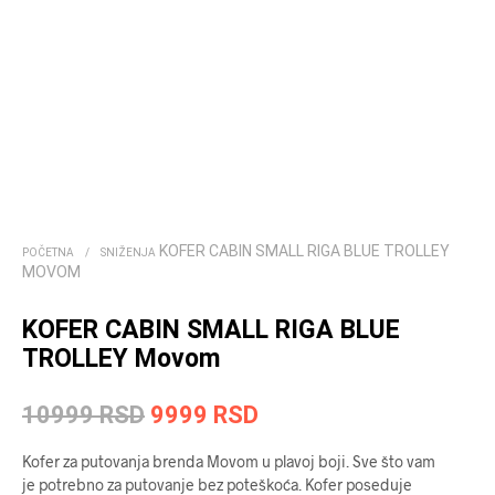
KOFER CABIN SMALL RIGA BLUE TROLLEY
POČETNA
/
SNIŽENJA
MOVOM
KOFER CABIN SMALL RIGA BLUE
TROLLEY Movom
Originalna
Trenutna
10999
RSD
9999
RSD
cena
cena
Kofer za putovanja brenda Movom u plavoj boji. Sve što vam
je
je:
je potrebno za putovanje bez poteškoća. Kofer poseduje