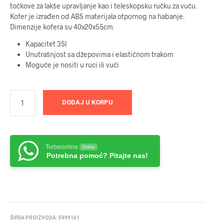
točkove za lakše upravljanje kao i teleskopsku ručku za vuču.
bila:
9999 RSD.
Kofer je izrađen od ABS materijala otpornog na habanje.
Dimenzije kofera su 40x20x55cm.
10999 RSD.
Kapacitet 35l
Unutrašnjost sa džepovima i elastićnom trakom
Moguće je nositi u ruci ili vući
DODAJ U KORPU
Torbeonline
Online
Potrebna pomoć? Pitajte nas!
ŠIFRA PROIZVODA:
5999161