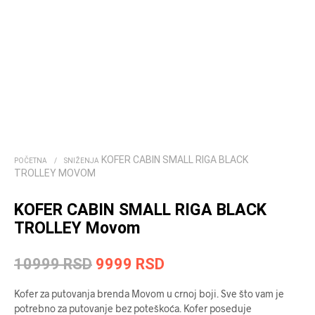
KOFER CABIN SMALL RIGA BLACK
POČETNA
/
SNIŽENJA
TROLLEY MOVOM
KOFER CABIN SMALL RIGA BLACK
TROLLEY Movom
Originalna
Trenutna
10999
RSD
9999
RSD
cena
cena
Kofer za putovanja brenda Movom u crnoj boji. Sve što vam je
je
je:
potrebno za putovanje bez poteškoća. Kofer poseduje