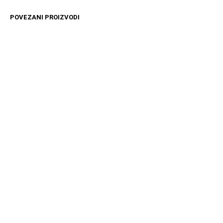
POVEZANI PROIZVODI
4499
RSD
11599
RSD
DODAJ U KORPU
DODAJ U KORPU