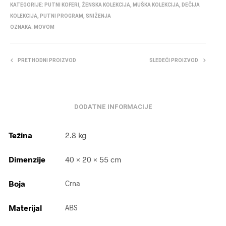
KATEGORIJE:
PUTNI KOFERI
,
ŽENSKA KOLEKCIJA
,
MUŠKA KOLEKCIJA
,
DEČIJA
KOLEKCIJA
,
PUTNI PROGRAM
,
SNIŽENJA
OZNAKA:
MOVOM
PRETHODNI PROIZVOD
SLEDEĆI PROIZVOD
DODATNE INFORMACIJE
Težina
2.8 kg
Dimenzije
40 × 20 × 55 cm
Boja
Crna
Materijal
ABS