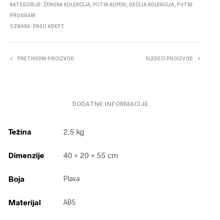
KATEGORIJE:
ŽENSKA KOLEKCIJA
,
PUTNI KOFERI
,
DEČIJA KOLEKCIJA
,
PUTNI
PROGRAM
OZNAKA:
ENSO ADEPT
PRETHODNI PROIZVOD
SLEDEĆI PROIZVOD
DODATNE INFORMACIJE
Težina
2.5 kg
Dimenzije
40 × 20 × 55 cm
Boja
Plava
Materijal
ABS