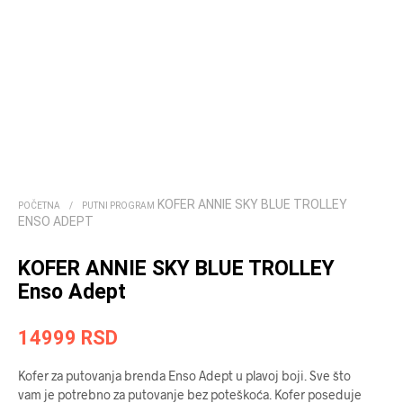
KOFER ANNIE SKY BLUE TROLLEY
POČETNA
/
PUTNI PROGRAM
ENSO ADEPT
KOFER ANNIE SKY BLUE TROLLEY
Enso Adept
14999
RSD
Kofer za putovanja brenda Enso Adept u plavoj boji. Sve što
vam je potrebno za putovanje bez poteškoća. Kofer poseduje