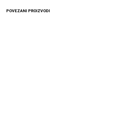
POVEZANI PROIZVODI
4499
RSD
4899
RSD
DODAJ U KORPU
DODAJ U KORPU