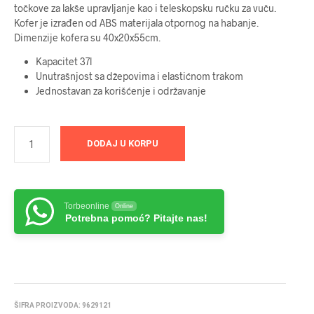
točkove za lakše upravljanje kao i teleskopsku ručku za vuču.
Kofer je izrađen od ABS materijala otpornog na habanje.
Dimenzije kofera su 40x20x55cm.
Kapacitet 37l
Unutrašnjost sa džepovima i elastićnom trakom
Jednostavan za korišćenje i održavanje
DODAJ U KORPU
Torbeonline
Online
Potrebna pomoć? Pitajte nas!
ŠIFRA PROIZVODA:
9629121