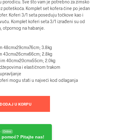
u porodicu. Sve što vam je potrebno za zimsko
bez poteškoća. Komplet set kofera čine po jedan
 kofer. Koferi 3/1 seta poseduju točkove kao i
vuču. Komplet koferi seta 3/1 izrađeni su od
a, otpornog na habanje.
dim 48cmx29cmx76cm; 3.8kg
dim 43cmx26cmx66cm; 2.8kg
 dim 40cmx20cmx55cm; 2.0kg
 džepovima i elastičnom trakom
 upravljanje
koferi mogu stati u najveći kod odlaganja
DODAJ U KORPU
e
Online
 pomoć? Pitajte nas!