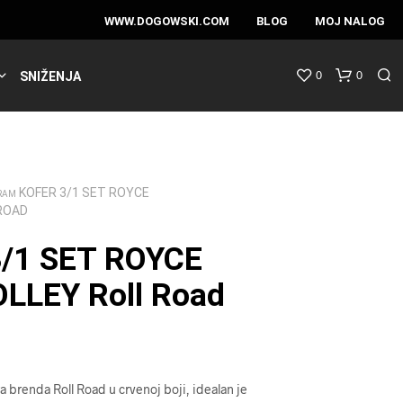
WWW.DOGOWSKI.COM
BLOG
MOJ NALOG
0
0
SNIŽENJA
KOFER 3/1 SET ROYCE
RAM
ROAD
/1 SET ROYCE
LLEY Roll Road
a brenda Roll Road u crvenoj boji, idealan je