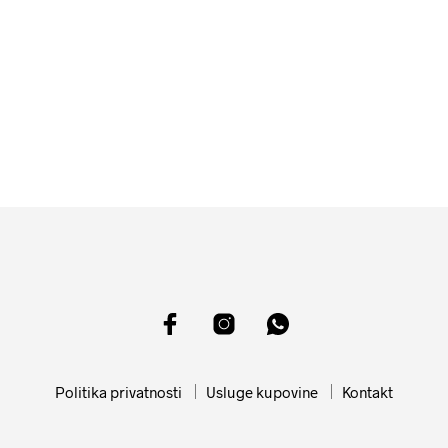
4499
RSD
15399
RSD
DODAJ U KORPU
DODAJ U KORPU
Politika privatnosti
Usluge kupovine
Kontakt