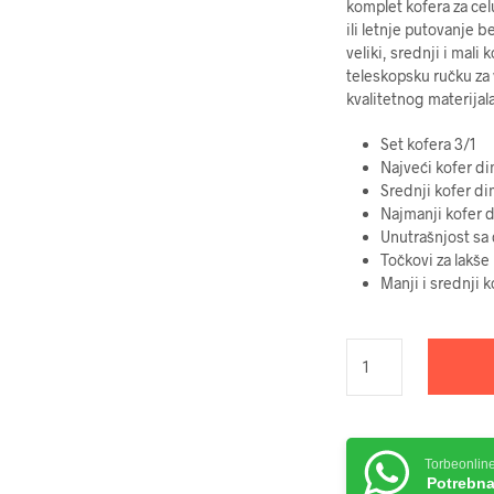
komplet kofera za cel
ili letnje putovanje 
veliki, srednji i mali
teleskopsku ručku za 
kvalitetnog materijal
Set kofera 3/1
Najveći kofer 
Srednji kofer 
Najmanji kofer
Unutrašnjost sa
Točkovi za lakše
Manji i srednji 
Torbeonlin
Potrebna