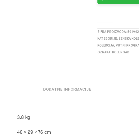
ŠIFRA PROIZVODA:
501942
KATEGORIJE:
ŽENSKA KOL
KOLEKCIJA
,
PUTNI PROGR
OZNAKA:
ROLL ROAD
DODATNE INFORMACIJE
3.8 kg
48 × 29 × 76 cm