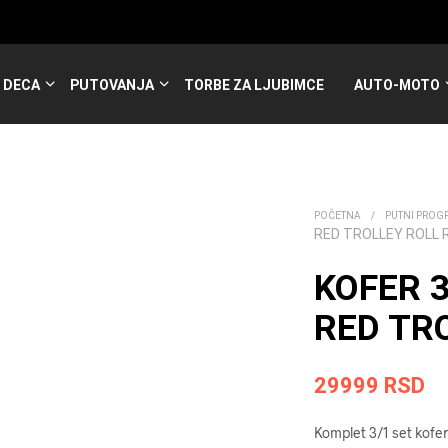
DECA
PUTOVANJA
TORBE ZA LJUBIMCE
AUTO-MOTO
POČETNA
/
PUTNI PROG
RED TROLLEY ROLL 
KOFER 3
RED TRO
29999
RSD
Komplet 3/1 set kofer