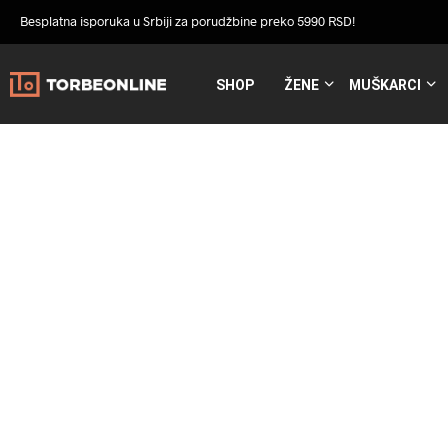
Besplatna isporuka u Srbiji za porudžbine preko 5990 RSD!
SHOP
ŽENE
MUŠKARCI