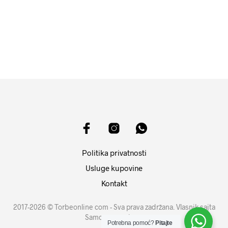
4899
RSD
11599
RSD
DODAJ U KORPU
DODAJ U KORPU
Politika privatnosti
Usluge kupovine
Kontakt
2017-2026 © Torbeonline com - Sva prava zadržana. Vlasnik sajta
Samouprava d.o.o.
Potrebna pomoć?
Pitajte