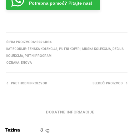
Potrebna pomoć? Pitajte nas!
ŠIFRA PROIZVODA:
50614034
KATEGORIJE:
ŽENSKA KOLEKCIJA
,
PUTNI KOFERI
,
MUŠKA KOLEKCIJA
,
DEČIJA
KOLEKCIJA
,
PUTNI PROGRAM
OZNAKA:
ENOVA
PRETHODNI PROIZVOD
SLEDEĆI PROIZVOD
DODATNE INFORMACIJE
Težina
8 kg