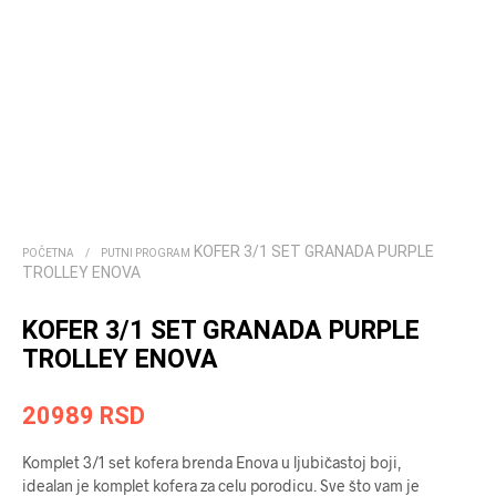
KOFER 3/1 SET GRANADA PURPLE
POČETNA
/
PUTNI PROGRAM
TROLLEY ENOVA
KOFER 3/1 SET GRANADA PURPLE
TROLLEY ENOVA
20989
RSD
Komplet 3/1 set kofera brenda Enova u ljubičastoj boji,
idealan je komplet kofera za celu porodicu. Sve što vam je