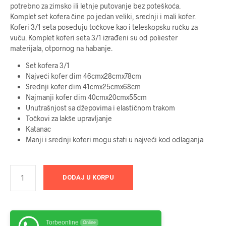
potrebno za zimsko ili letnje putovanje bez poteškoća.
Komplet set kofera čine po jedan veliki, srednji i mali kofer.
Koferi 3/1 seta poseduju točkove kao i teleskopsku ručku za
vuču. Komplet koferi seta 3/1 izrađeni su od poliester
materijala, otpornog na habanje.
Set kofera 3/1
Najveći kofer dim 46cmx28cmx78cm
Srednji kofer dim 41cmx25cmx68cm
Najmanji kofer dim 40cmx20cmx55cm
Unutrašnjost sa džepovima i elastičnom trakom
Točkovi za lakše upravljanje
Katanac
Manji i srednji koferi mogu stati u najveći kod odlaganja
DODAJ U KORPU
Torbeonline
Online