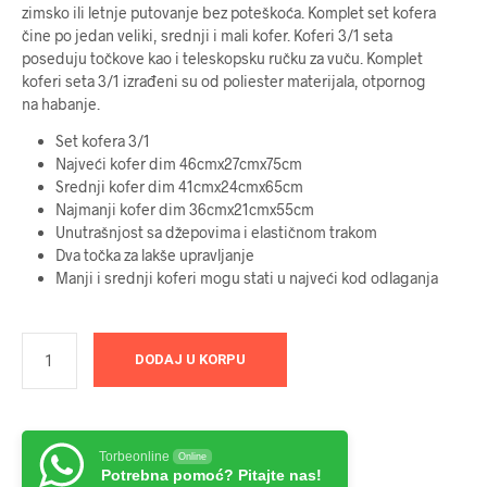
zimsko ili letnje putovanje bez poteškoća. Komplet set kofera
čine po jedan veliki, srednji i mali kofer. Koferi 3/1 seta
poseduju točkove kao i teleskopsku ručku za vuču. Komplet
koferi seta 3/1 izrađeni su od poliester materijala, otpornog
na habanje.
Set kofera 3/1
Najveći kofer dim 46cmx27cmx75cm
Srednji kofer dim 41cmx24cmx65cm
Najmanji kofer dim 36cmx21cmx55cm
Unutrašnjost sa džepovima i elastičnom trakom
Dva točka za lakše upravljanje
Manji i srednji koferi mogu stati u najveći kod odlaganja
DODAJ U KORPU
Torbeonline
Online
Potrebna pomoć? Pitajte nas!