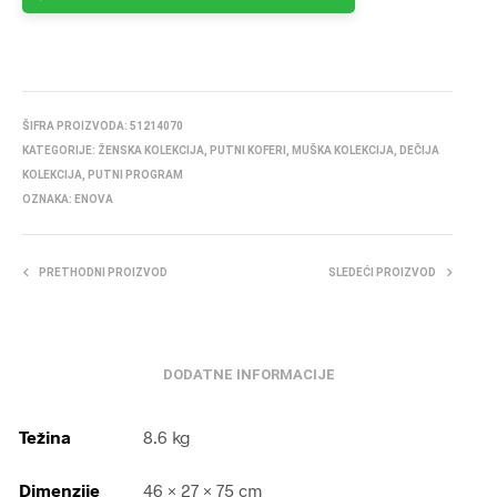
ŠIFRA PROIZVODA:
51214070
KATEGORIJE:
ŽENSKA KOLEKCIJA
,
PUTNI KOFERI
,
MUŠKA KOLEKCIJA
,
DEČIJA
KOLEKCIJA
,
PUTNI PROGRAM
OZNAKA:
ENOVA
PRETHODNI PROIZVOD
SLEDEĆI PROIZVOD
DODATNE INFORMACIJE
Težina
8.6 kg
Dimenzije
46 × 27 × 75 cm