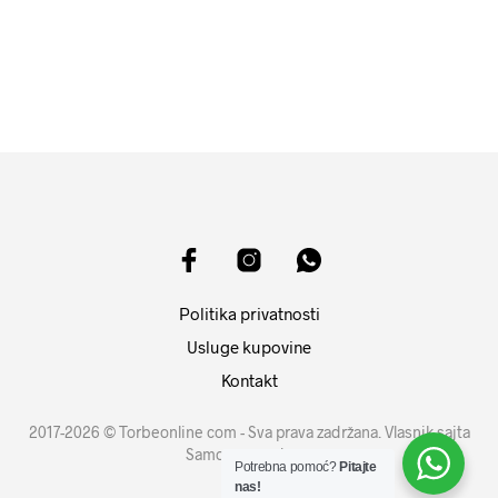
11599
RSD
DODAJ U KORPU
DODAJ U KORPU
Politika privatnosti
Usluge kupovine
Kontakt
2017-2026 © Torbeonline com - Sva prava zadržana. Vlasnik sajta
Samouprava d.o.o.
Potrebna pomoć?
Pitajte
nas!