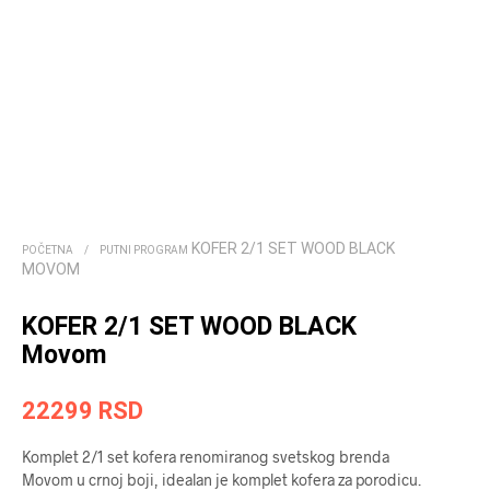
KOFER 2/1 SET WOOD BLACK
POČETNA
/
PUTNI PROGRAM
MOVOM
KOFER 2/1 SET WOOD BLACK
Movom
22299
RSD
Komplet 2/1 set kofera renomiranog svetskog brenda
Movom u crnoj boji, idealan je komplet kofera za porodicu.