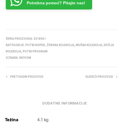
Potrebna pomoć? Pitajte nas!
ŠIFRA PROIZVODA:
5318961
KATEGORIJE:
PUTNI KOFERI
,
ŽENSKA KOLEKCIJA
,
MUŠKA KOLEKCIJA
,
DEČIJA
KOLEKCIJA
,
PUTNI PROGRAM
OZNAKA:
MOVOM
PRETHODNI PROIZVOD
SLEDEĆI PROIZVOD
DODATNE INFORMACIJE
Težina
4.1 kg