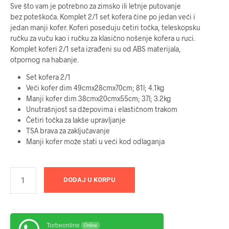
Sve što vam je potrebno za zimsko ili letnje putovanje
bez poteškoća. Komplet 2/1 set kofera čine po jedan veći i
jedan manji kofer. Koferi poseduju četiri točka, teleskopsku
ručku za vuču kao i ručku za klasično nošenje kofera u ruci.
Komplet koferi 2/1 seta izrađeni su od ABS materijala,
otpornog na habanje.
Set kofera 2/1
Veći kofer dim 49cmx28cmx70cm; 81l; 4.1kg
Manji kofer dim 38cmx20cmx55cm; 37l; 3.2kg
Unutrašnjost sa džepovima i elastičnom trakom
Četiri točka za lakše upravljanje
TSA brava za zaključavanje
Manji kofer može stati u veći kod odlaganja
DODAJ U KORPU
Torbeonline
Online