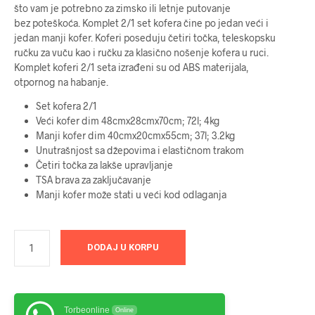
što vam je potrebno za zimsko ili letnje putovanje
bila:
29999 RSD.
bez poteškoća. Komplet 2/1 set kofera čine po jedan veći i
jedan manji kofer. Koferi poseduju četiri točka, teleskopsku
31599 RSD.
ručku za vuču kao i ručku za klasično nošenje kofera u ruci.
Komplet koferi 2/1 seta izrađeni su od ABS materijala,
otpornog na habanje.
Set kofera 2/1
Veći kofer dim 48cmx28cmx70cm; 72l; 4kg
Manji kofer dim 40cmx20cmx55cm; 37l; 3.2kg
Unutrašnjost sa džepovima i elastičnom trakom
Četiri točka za lakše upravljanje
TSA brava za zaključavanje
Manji kofer može stati u veći kod odlaganja
DODAJ U KORPU
Torbeonline
Online