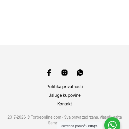
10599
RSD
11599
RSD
DODAJ U KORPU
DODAJ U KORPU
Politika privatnosti
Usluge kupovine
Kontakt
2017-2026 © Torbeonline com - Sva prava zadržana. Vlasnik sajta
Samouprava d.o.o.
Potrebna pomoć?
Pitajte