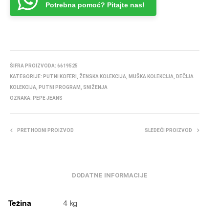
Potrebna pomoć? Pitajte nas!
ŠIFRA PROIZVODA:
6619525
KATEGORIJE:
PUTNI KOFERI
,
ŽENSKA KOLEKCIJA
,
MUŠKA KOLEKCIJA
,
DEČIJA
KOLEKCIJA
,
PUTNI PROGRAM
,
SNIŽENJA
OZNAKA:
PEPE JEANS
PRETHODNI PROIZVOD
SLEDEĆI PROIZVOD
DODATNE INFORMACIJE
Težina
4 kg