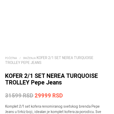
KOFER 2/1 SET NEREA TURQUOISE
POČETNA
/
SNIŽENJA
TROLLEY PEPE JEANS
KOFER 2/1 SET NEREA TURQUOISE
TROLLEY Pepe Jeans
Originalna
Trenutna
31599
RSD
29999
RSD
cena
cena
Komplet 2/1 set kofera renomiranog svetskog brenda Pepe
je
je:
Jeans u tirkiz boji, idealan je komplet kofera za porodicu. Sve