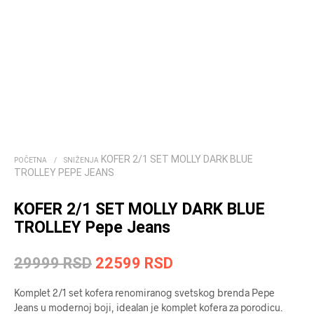
KOFER 2/1 SET MOLLY DARK BLUE
POČETNA
/
SNIŽENJA
TROLLEY PEPE JEANS
KOFER 2/1 SET MOLLY DARK BLUE
TROLLEY Pepe Jeans
Originalna
Trenutna
29999
RSD
22599
RSD
cena
cena
Komplet 2/1 set kofera renomiranog svetskog brenda Pepe
je
je:
Jeans u modernoj boji, idealan je komplet kofera za porodicu.