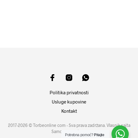
12599
RSD
17999
RSD
DODAJ U KORPU
DODAJ U KORPU
Politika privatnosti
Usluge kupovine
Kontakt
2017-2026 © Torbeonline com - Sva prava zadržana. Vlasnik sajta
Samouprava d.o.o.
Potrebna pomoć?
Pitajte