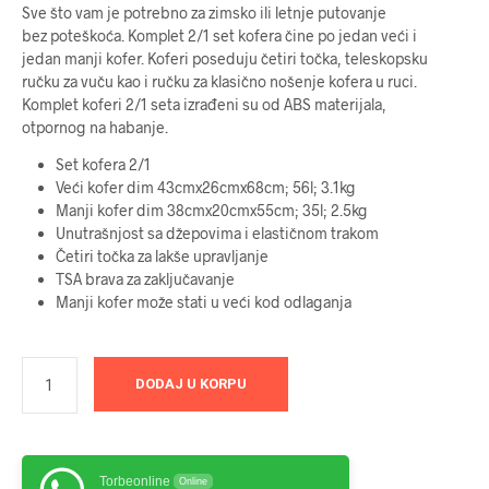
Sve što vam je potrebno za zimsko ili letnje putovanje
bila:
22599 RSD.
bez poteškoća. Komplet 2/1 set kofera čine po jedan veći i
jedan manji kofer. Koferi poseduju četiri točka, teleskopsku
29999 RSD.
ručku za vuču kao i ručku za klasično nošenje kofera u ruci.
Komplet koferi 2/1 seta izrađeni su od ABS materijala,
otpornog na habanje.
Set kofera 2/1
Veći kofer dim 43cmx26cmx68cm; 56l; 3.1kg
Manji kofer dim 38cmx20cmx55cm; 35l; 2.5kg
Unutrašnjost sa džepovima i elastičnom trakom
Četiri točka za lakše upravljanje
TSA brava za zaključavanje
Manji kofer može stati u veći kod odlaganja
DODAJ U KORPU
Torbeonline
Online