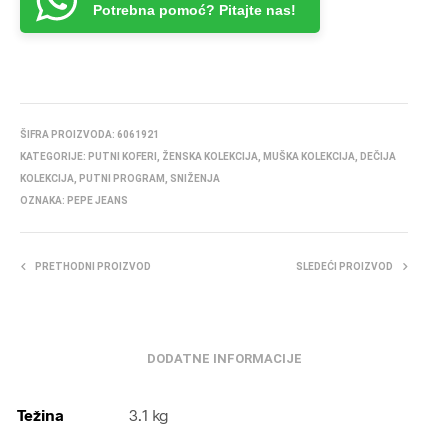
Potrebna pomoć? Pitajte nas!
ŠIFRA PROIZVODA:
6061921
KATEGORIJE:
PUTNI KOFERI
,
ŽENSKA KOLEKCIJA
,
MUŠKA KOLEKCIJA
,
DEČIJA
KOLEKCIJA
,
PUTNI PROGRAM
,
SNIŽENJA
OZNAKA:
PEPE JEANS
PRETHODNI PROIZVOD
SLEDEĆI PROIZVOD
DODATNE INFORMACIJE
Težina
3.1 kg