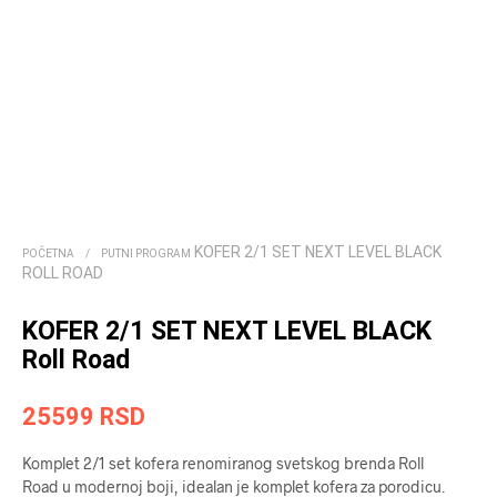
KOFER 2/1 SET NEXT LEVEL BLACK
POČETNA
/
PUTNI PROGRAM
ROLL ROAD
KOFER 2/1 SET NEXT LEVEL BLACK
Roll Road
25599
RSD
Komplet 2/1 set kofera renomiranog svetskog brenda Roll
Road u modernoj boji, idealan je komplet kofera za porodicu.