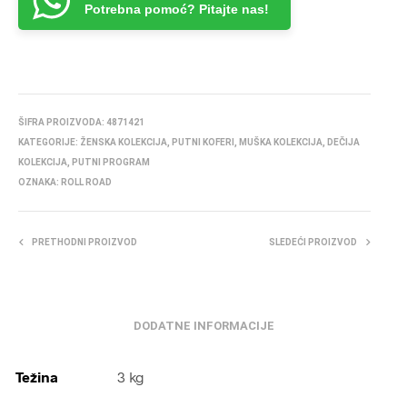
Potrebna pomoć? Pitajte nas!
ŠIFRA PROIZVODA:
4871421
KATEGORIJE:
ŽENSKA KOLEKCIJA
,
PUTNI KOFERI
,
MUŠKA KOLEKCIJA
,
DEČIJA
KOLEKCIJA
,
PUTNI PROGRAM
OZNAKA:
ROLL ROAD
PRETHODNI PROIZVOD
SLEDEĆI PROIZVOD
DODATNE INFORMACIJE
Težina
3 kg