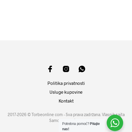
10599
RSD
1999
RSD
DODAJ U KORPU
DODAJ U KORPU
Politika privatnosti
Usluge kupovine
Kontakt
2017-2026 © Torbeonline com - Sva prava zadržana. Vlasnik sajta
Samouprava d.o.o.
Potrebna pomoć?
Pitajte
nas!