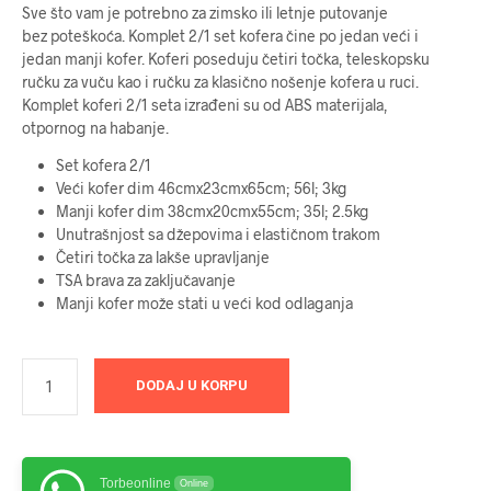
Sve što vam je potrebno za zimsko ili letnje putovanje
bez poteškoća. Komplet 2/1 set kofera čine po jedan veći i
jedan manji kofer. Koferi poseduju četiri točka, teleskopsku
ručku za vuču kao i ručku za klasično nošenje kofera u ruci.
Komplet koferi 2/1 seta izrađeni su od ABS materijala,
otpornog na habanje.
Set kofera 2/1
Veći kofer dim 46cmx23cmx65cm; 56l; 3kg
Manji kofer dim 38cmx20cmx55cm; 35l; 2.5kg
Unutrašnjost sa džepovima i elastičnom trakom
Četiri točka za lakše upravljanje
TSA brava za zaključavanje
Manji kofer može stati u veći kod odlaganja
DODAJ U KORPU
Torbeonline
Online