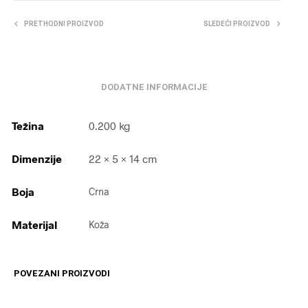
PRETHODNI PROIZVOD
SLEDEĆI PROIZVOD
DODATNE INFORMACIJE
Težina
0.200 kg
Dimenzije
22 × 5 × 14 cm
Boja
Crna
Materijal
Koža
POVEZANI PROIZVODI