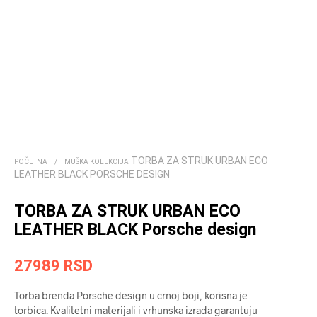
TORBA ZA STRUK URBAN ECO
POČETNA
/
MUŠKA KOLEKCIJA
LEATHER BLACK PORSCHE DESIGN
TORBA ZA STRUK URBAN ECO
LEATHER BLACK Porsche design
27989
RSD
Torba brenda Porsche design u crnoj boji, korisna je
torbica. Kvalitetni materijali i vrhunska izrada garantuju