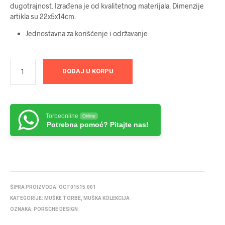
dugotrajnost. Izrađena je od kvalitetnog materijala. Dimenzije
artikla su 22x5x14cm.
Jednostavna za korišćenje i održavanje
DODAJ U KORPU
Torbeonline
Online
Potrebna pomoć? Pitajte nas!
ŠIFRA PROIZVODA:
OCT01515.001
KATEGORIJE:
MUŠKE TORBE
,
MUŠKA KOLEKCIJA
OZNAKA:
PORSCHE DESIGN