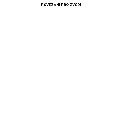
POVEZANI PROIZVODI
4499
RSD
11599
RSD
DODAJ U KORPU
DODAJ U KORPU