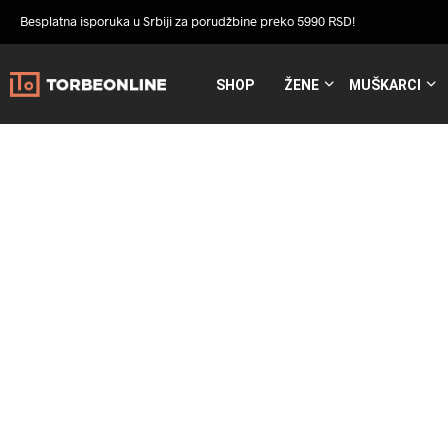
Besplatna isporuka u Srbiji za porudžbine preko 5990 RSD!
SHOP
ŽENE
MUŠKARCI