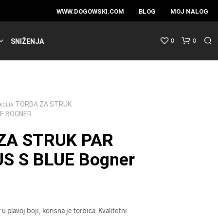
WWW.DOGOWSKI.COM
BLOG
MOJ NALOG
0
0
SNIŽENJA
TORBA ZA STRUK
KCIJA
UE BOGNER
ZA STRUK PAR
US S BLUE Bogner
plavoj boji, korisna je torbica. Kvalitetni