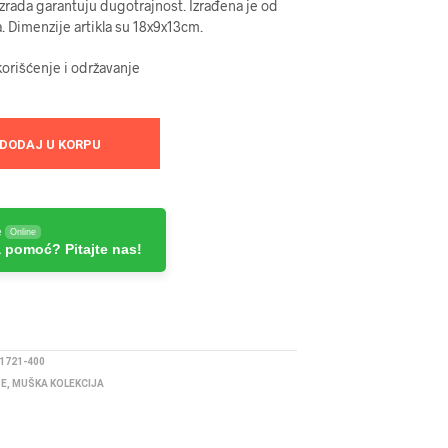
 izrada garantuju dugotrajnost. Izrađena je od
a. Dimenzije artikla su 18x9x13cm.
orišćenje i održavanje
DODAJ U KORPU
e
Online
 pomoć? Pitajte nas!
1721-400
BE
,
MUŠKA KOLEKCIJA