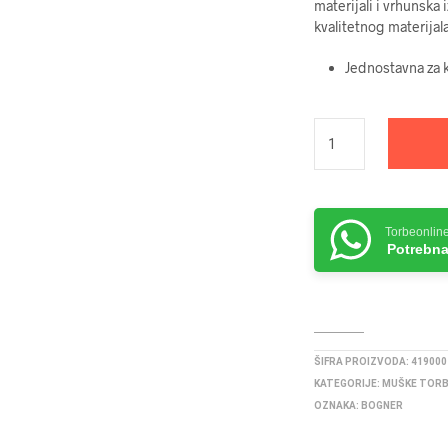
materijali i vrhunska
kvalitetnog materijal
Jednostavna za k
Torbeonlin
Potrebna
ŠIFRA PROIZVODA:
419000
KATEGORIJE:
MUŠKE TOR
OZNAKA:
BOGNER