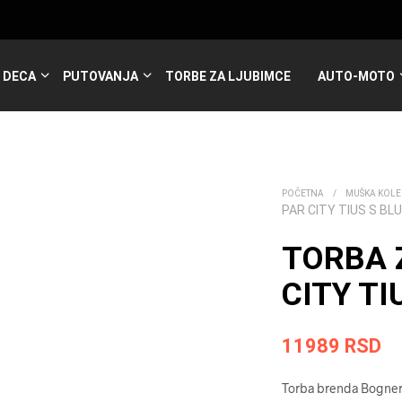
DECA
PUTOVANJA
TORBE ZA LJUBIMCE
AUTO-MOTO
POČETNA
/
MUŠKA KOLE
PAR CITY TIUS S BL
TORBA 
CITY TI
11989
RSD
Torba brenda Bogner u 