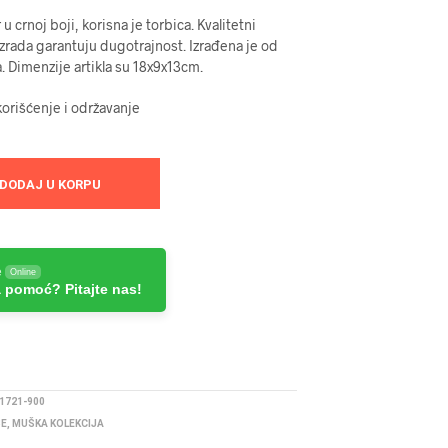
 crnoj boji, korisna je torbica. Kvalitetni
 izrada garantuju dugotrajnost. Izrađena je od
a. Dimenzije artikla su 18x9x13cm.
orišćenje i održavanje
DODAJ U KORPU
e
Online
 pomoć? Pitajte nas!
1721-900
BE
,
MUŠKA KOLEKCIJA