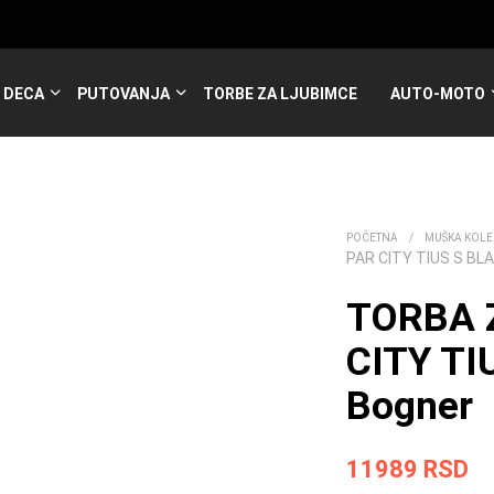
DECA
PUTOVANJA
TORBE ZA LJUBIMCE
AUTO-MOTO
POČETNA
/
MUŠKA KOLE
PAR CITY TIUS S BL
TORBA 
CITY TI
Bogner
11989
RSD