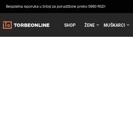
Besplatna isporuka u Srbiji za porudžbine preko 5990 RSD!
SHOP
ŽENE
MUŠKARCI