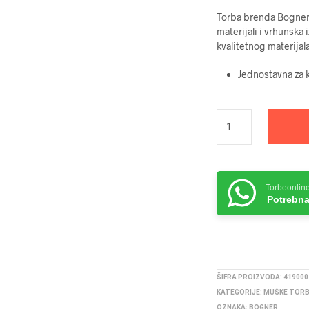
Torba brenda Bogner u
materijali i vrhunska
kvalitetnog materijal
Jednostavna za k
Torbeonlin
Potrebna
ŠIFRA PROIZVODA:
419000
KATEGORIJE:
MUŠKE TOR
OZNAKA:
BOGNER