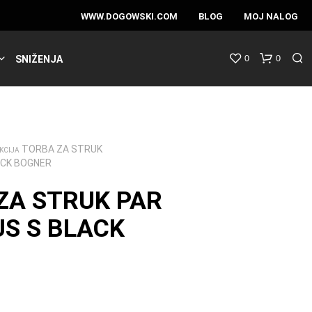
WWW.DOGOWSKI.COM
BLOG
MOJ NALOG
0
0
SNIŽENJA
TORBA ZA STRUK
KCIJA
ACK BOGNER
ZA STRUK PAR
US S BLACK