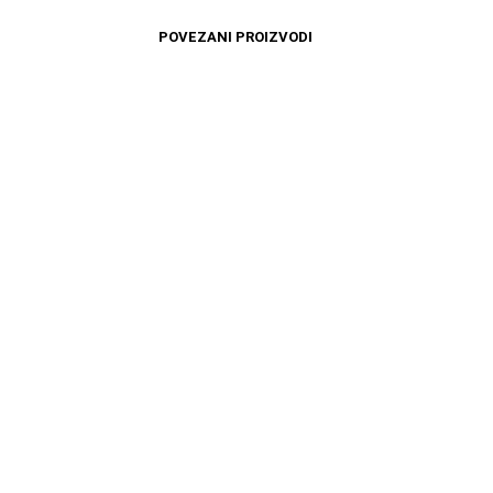
POVEZANI PROIZVODI
11599
RSD
11599
RSD
DODAJ U KORPU
DODAJ U KORPU