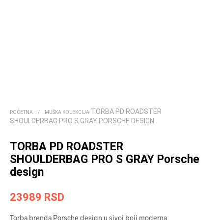
TORBA PD ROADSTER
POČETNA
/
MUŠKA KOLEKCIJA
SHOULDERBAG PRO S GRAY PORSCHE DESIGN
TORBA PD ROADSTER
SHOULDERBAG PRO S GRAY Porsche
design
23989
RSD
Torba brenda ­­­Porsche design u sivoj boji moderna