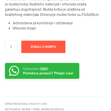
je muška torba. Kvalitetni materijali i vrhunska izrada
garantuju dugotrajnost. Muška torba je izrađena od
kvalitetnog materijala. Dimenzije muške torbe su 21x3x28cm.
Jednostavna za korišćenje i održavanje
Vrhunski dizajn
DODAJ U KORPU
Torbeonline
Online
Potrebna pomoć? Pitajte nas!
ŠIFRA PROIZVODA:
OVL01511.004
KATEGORIJE:
MUŠKE TORBE
,
MUŠKA KOLEKCIJA