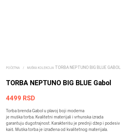
TORBA NEPTUNO BIG BLUE GABOL
POČETNA
/
MUŠKA KOLEKCIJA
TORBA NEPTUNO BIG BLUE Gabol
4499
RSD
Torba brenda ­­­Gabol u plavoj boji moderna
je muška torba. Kvalitetni materijali i vrhunska izrada
garantuju dugotrajnost. Karakterišu je prednji džep i podesiv
kaiš. Muška torba je izrađena od kvalitetnog materijala.