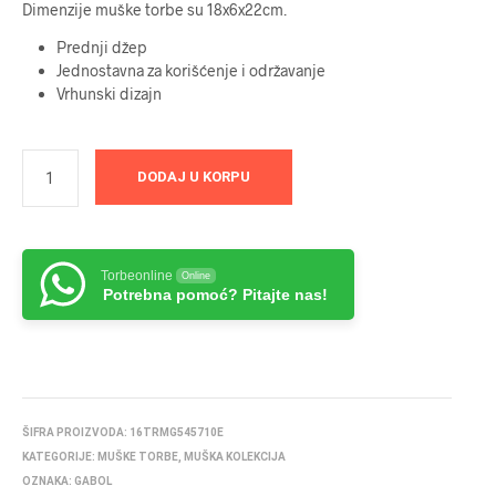
Dimenzije muške torbe su 18x6x22cm.
Prednji džep
Jednostavna za korišćenje i održavanje
Vrhunski dizajn
DODAJ U KORPU
Torbeonline
Online
Potrebna pomoć? Pitajte nas!
ŠIFRA PROIZVODA:
16TRMG545710E
KATEGORIJE:
MUŠKE TORBE
,
MUŠKA KOLEKCIJA
OZNAKA:
GABOL