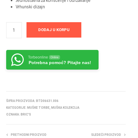
Jednostavna za korišćenje i održavanje
Vrhunski dizajn
DODAJ U KORPU
Torbeonline
Online
Potrebna pomoć? Pitajte nas!
ŠIFRA PROIZVODA:
BTD06631.006
KATEGORIJE:
MUŠKE TORBE
,
MUŠKA KOLEKCIJA
OZNAKA:
BRIC'S
PRETHODNI PROIZVOD
SLEDEĆI PROIZVOD