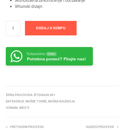
Jednostavna za korišćenje i održavanje
Vrhunski dizajn
DODAJ U KORPU
Torbeonline
Online
Potrebna pomoć? Pitajte nas!
ŠIFRA PROIZVODA:
BTD06630.001
KATEGORIJE:
MUŠKE TORBE
,
MUŠKA KOLEKCIJA
OZNAKA:
BRIC'S
PRETHODNI PROIZVOD
SLEDEĆI PROIZVOD