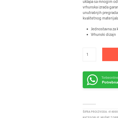
uklapa sa mnogim ode
vrhunska izrada garan
unutrašnjih pregrada 
kvalitetnog materija
Jednostavna za k
Vrhunski dizajn
Torbeonlin
Potrebna
ŠIFRA PROIZVODA:
414000
KATEGORIJE:
MUŠKE TOR