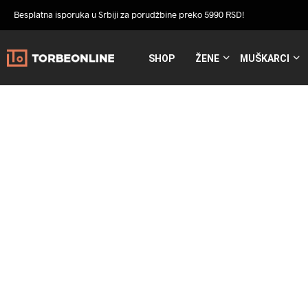
Besplatna isporuka u Srbiji za porudžbine preko 5990 RSD!
SHOP
ŽENE
MUŠKARCI