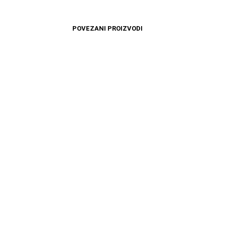
POVEZANI PROIZVODI
4899
RSD
4499
RSD