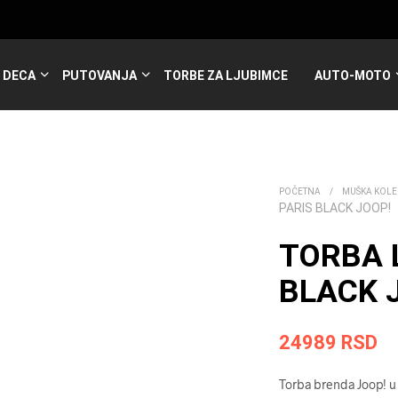
DECA
PUTOVANJA
TORBE ZA LJUBIMCE
AUTO-MOTO
POČETNA
/
MUŠKA KOLE
PARIS BLACK JOOP!
TORBA 
BLACK J
24989
RSD
Torba brenda Joop! u 