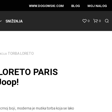
WWW.DOGOWSKI.COM
BLOG
MOJ NALOG
0
0
SNIŽENJA
TORBA LORETO
KCIJA
LORETO PARIS
oop!
crnoj boji, moderna je muška torba koja se lako