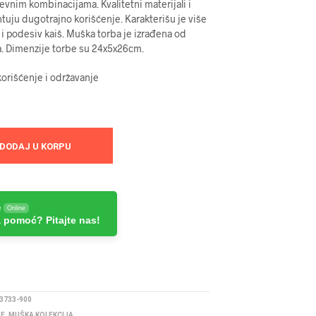
vnim kombinacijama. Kvalitetni materijali i
tuju dugotrajno korišćenje. Karakterišu je više
i podesiv kaiš. Muška torba je izrađena od
la. Dimenzije torbe su 24x5x26cm.
orišćenje i održavanje
DODAJ U KORPU
e
Online
 pomoć? Pitajte nas!
3733-900
BE
,
MUŠKA KOLEKCIJA