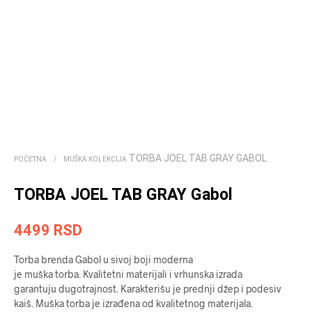
TORBA JOEL TAB GRAY GABOL
POČETNA
/
MUŠKA KOLEKCIJA
TORBA JOEL TAB GRAY Gabol
4499
RSD
Torba brenda ­­­Gabol u sivoj boji moderna
je muška torba. Kvalitetni materijali i vrhunska izrada
garantuju dugotrajnost. Karakterišu je prednji džep i podesiv
kaiš. Muška torba je izrađena od kvalitetnog materijala.