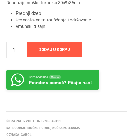
Dimenzije muške torbe su 20x8x25cm.
Prednji džep
Jednostavna za korišćenje i održavanje
Vrhunski dizajn
DODAJ U KORPU
Torbeonline
Online
Potrebna pomoć? Pitajte nas!
ŠIFRA PROIZVODA:
16TRMG546011
KATEGORIJE:
MUŠKE TORBE
,
MUŠKA KOLEKCIJA
OZNAKA:
GABOL