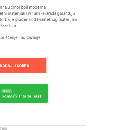
arina u crnoj boji moderna
etni materijali i vrhunska izrada garantuju
orba je izrađena od kvalitetnog materijala.
7x2x21cm.
orišćenje i održavanje
DODAJ U KORPU
e
Online
 pomoć? Pitajte nas!
0802