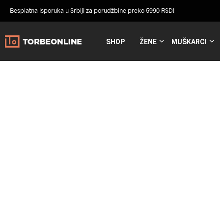
Besplatna isporuka u Srbiji za porudžbine preko 5990 RSD!
SHOP
ŽENE
MUŠKARCI