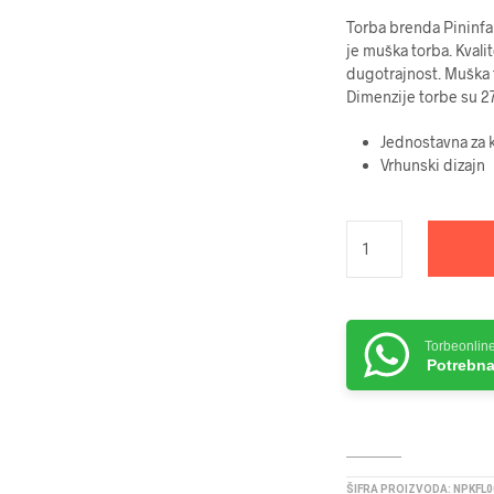
Torba brenda ­­­Pininf
je muška torba. Kvalit
dugotrajnost. Muška t
Dimenzije torbe su 2
Jednostavna za k
Vrhunski dizajn
Torbeonlin
Potrebna
ŠIFRA PROIZVODA:
NPKFL0