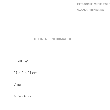
KATEGORIJE:
MUŠKE TOR
OZNAKA:
PININFARINA
DODATNE INFORMACIJE
0.600 kg
27 × 2 × 21 cm
Crna
Koža, Ostalo