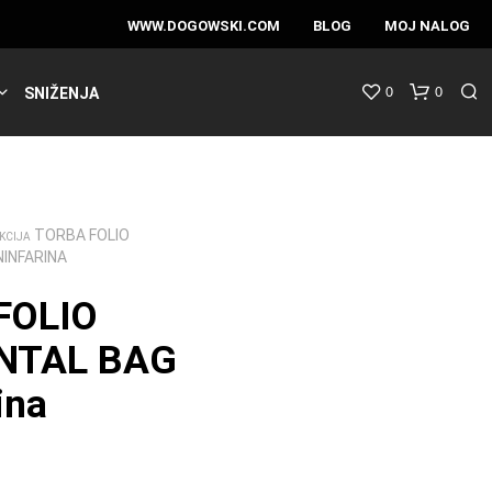
WWW.DOGOWSKI.COM
BLOG
MOJ NALOG
0
0
SNIŽENJA
TORBA FOLIO
KCIJA
NINFARINA
FOLIO
NTAL BAG
ina