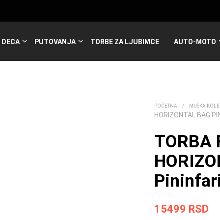
DECA
PUTOVANJA
TORBE ZA LJUBIMCE
AUTO-MOTO
POČETNA
/
MUŠKA KOLE
HORIZONTAL BAG PI
TORBA 
HORIZO
Pininfar
15499
RSD