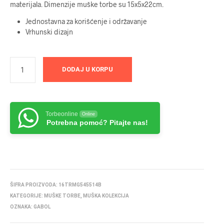
materijala. Dimenzije muške torbe su 15x5x22cm.
Jednostavna za korišćenje i održavanje
Vrhunski dizajn
DODAJ U KORPU
Torbeonline
Online
Potrebna pomoć? Pitajte nas!
ŠIFRA PROIZVODA:
16TRMG545514B
KATEGORIJE:
MUŠKE TORBE
,
MUŠKA KOLEKCIJA
OZNAKA:
GABOL