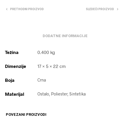
PRETHODNI PROIZVOD
SLEDEĆI PROIZVOD
DODATNE INFORMACIJE
Težina
0.400 kg
Dimenzije
17 × 5 × 22 cm
Boja
Crna
Materijal
Ostalo, Poliester, Sintetika
POVEZANI PROIZVODI