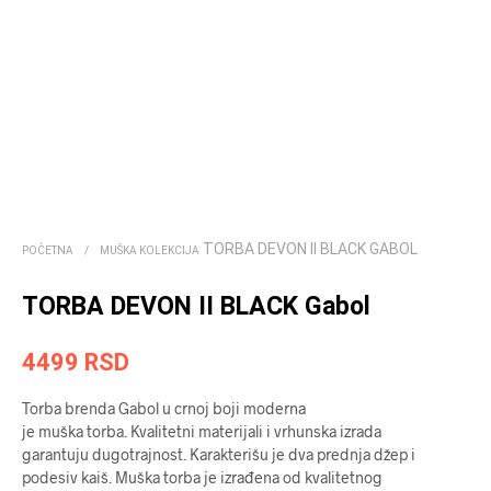
TORBA DEVON II BLACK GABOL
POČETNA
/
MUŠKA KOLEKCIJA
TORBA DEVON II BLACK Gabol
4499
RSD
Torba brenda ­­­Gabol u crnoj boji moderna
je muška torba. Kvalitetni materijali i vrhunska izrada
garantuju dugotrajnost. Karakterišu je dva prednja džep i
podesiv kaiš. Muška torba je izrađena od kvalitetnog