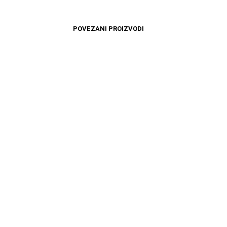
POVEZANI PROIZVODI
4899
RSD
10599
RSD