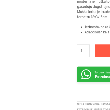
moderna je muška torb
garantuju dugotrajnos
Muška torba je izrađe
torbe su 12x3x16cm.
Jednostavna za 
Adaptibilan kaiš
Torbeonlin
Potrebna
ŠIFRA PROIZVODA:
706514
KATEGORIJE:
MUŠKE TOR