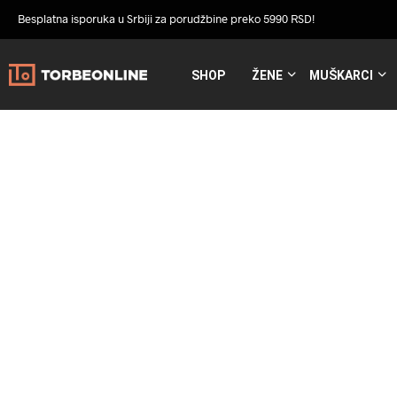
Besplatna isporuka u Srbiji za porudžbine preko 5990 RSD!
SHOP
ŽENE
MUŠKARCI