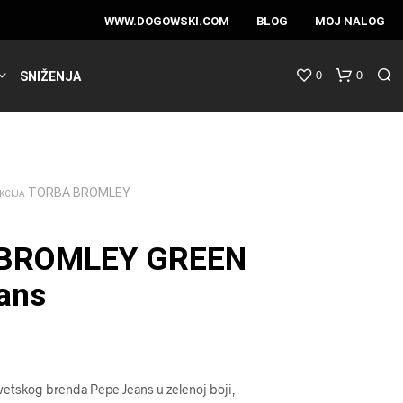
WWW.DOGOWSKI.COM
BLOG
MOJ NALOG
0
0
SNIŽENJA
TORBA BROMLEY
KCIJA
BROMLEY GREEN
ans
tskog brenda ­­­Pepe Jeans u zelenoj boji,