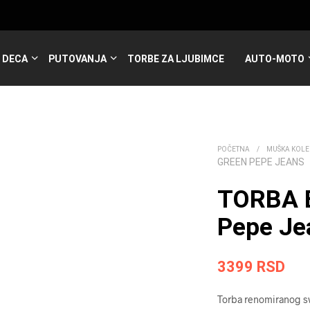
DECA
PUTOVANJA
TORBE ZA LJUBIMCE
AUTO-MOTO
POČETNA
/
MUŠKA KOLE
GREEN PEPE JEANS
TORBA 
Pepe Je
3399
RSD
Torba renomiranog sve