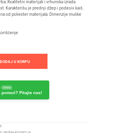
a. Kvalitetni materijali i vrhunska izrada
t. Karakterišu je prednji džep i podesiv kaiš.
na od poliester materijala. Dimenzije muške
korišćenje
DODAJ U KORPU
e
Online
 pomoć? Pitajte nas!
2
BE
,
MUŠKA KOLEKCIJA