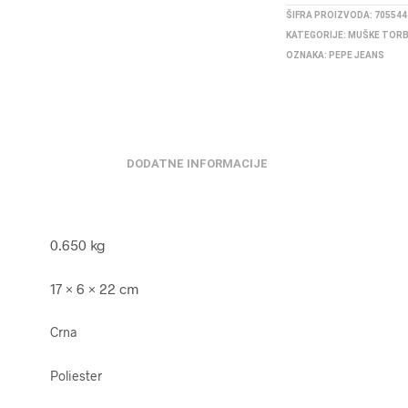
ŠIFRA PROIZVODA:
705544
KATEGORIJE:
MUŠKE TOR
OZNAKA:
PEPE JEANS
DODATNE INFORMACIJE
0.650 kg
17 × 6 × 22 cm
Crna
Poliester