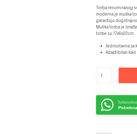
Torba renomiranog sve
moderna je muška torb
garantuju dugotrajnos
Muška torba je izrađ
torbe su 17x6x22cm.
Jednostavna za 
Adaptibilan kaiš
Torbeonlin
Potrebna