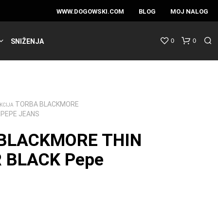
WWW.DOGOWSKI.COM
BLOG
MOJ NALOG
0
0
SNIŽENJA
TORBA BLACKMORE
KCIJA
 PEPE JEANS
BLACKMORE THIN
 BLACK Pepe