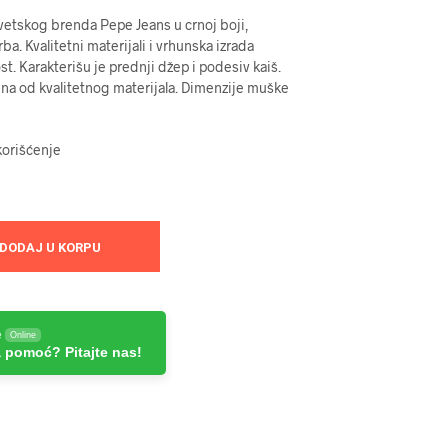
tskog brenda ­­­Pepe Jeans u crnoj boji,
a. Kvalitetni materijali i vrhunska izrada
t. Karakterišu je prednji džep i podesiv kaiš.
ena od kvalitetnog materijala. Dimenzije muške
korišćenje
DODAJ U KORPU
e
Online
 pomoć? Pitajte nas!