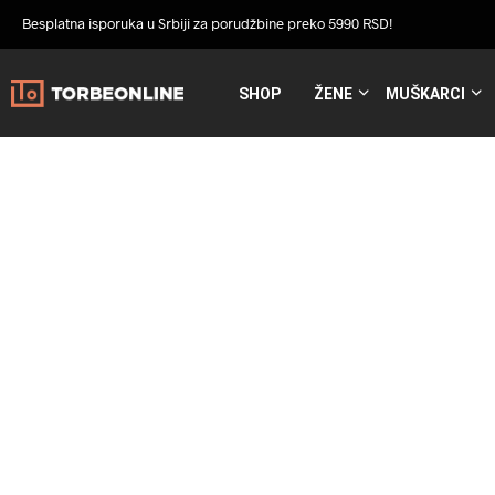
Besplatna isporuka u Srbiji za porudžbine preko 5990 RSD!
SHOP
ŽENE
MUŠKARCI