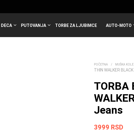
DECA
PUTOVANJA
TORBE ZA LJUBIMCE
AUTO-MOTO
POČETNA
/
MUŠKA KOLE
THIN WALKER BLACK
TORBA 
WALKER
Jeans
3999
RSD