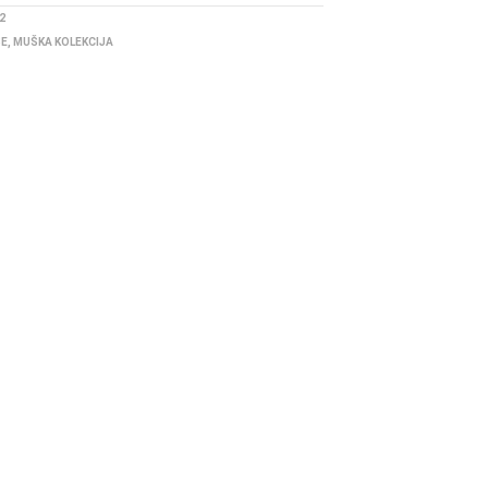
2
BE
,
MUŠKA KOLEKCIJA