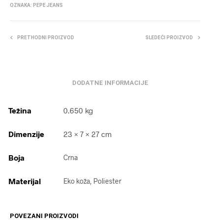
OZNAKA:
PEPE JEANS
PRETHODNI PROIZVOD
SLEDEĆI PROIZVOD
DODATNE INFORMACIJE
Težina
0.650 kg
Dimenzije
23 × 7 × 27 cm
Boja
Crna
Materijal
Eko koža, Poliester
POVEZANI PROIZVODI