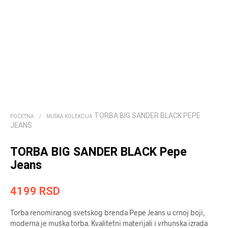
TORBA BIG SANDER BLACK PEPE
POČETNA
/
MUŠKA KOLEKCIJA
JEANS
TORBA BIG SANDER BLACK Pepe
Jeans
4199
RSD
Torba renomiranog svetskog brenda ­­­Pepe Jeans u crnoj boji,
moderna je muška torba. Kvalitetni materijali i vrhunska izrada