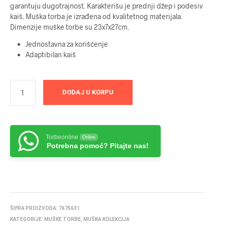
garantuju dugotrajnost. Karakterišu je prednji džep i podesiv
kaiš. Muška torba je izrađena od kvalitetnog materijala.
Dimenzije muške torbe su 23x7x27cm.
Jednostavna za korišćenje
Adaptibilan kaiš
DODAJ U KORPU
Torbeonline
Online
Potrebna pomoć? Pitajte nas!
ŠIFRA PROIZVODA:
7675631
KATEGORIJE:
MUŠKE TORBE
,
MUŠKA KOLEKCIJA