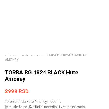
TORBA BG 1824 BLACK HUTE
POČETNA
/
MUŠKA KOLEKCIJA
AMONEY
TORBA BG 1824 BLACK Hute
Amoney
2999
RSD
Torba brenda ­­­Hute Amoney moderna
je muška torba. Kvalitetni materijali i vrhunska izrada