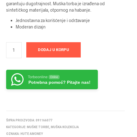
garantuju dugotrajnost. Muška torba je izrađena od
sintetičkog materijala, otpornog na habanje.
Jednostavna za korišćenje i održavanje
Moderan dizajn
DODAJ U KORPU
Torbeonline
Online
Potrebna pomoć? Pitajte nas!
ŠIFRA PROIZVODA:
091166077
KATEGORIJE:
MUŠKE TORBE
,
MUŠKA KOLEKCIJA
OZNAKA:
HUTE AMONEY