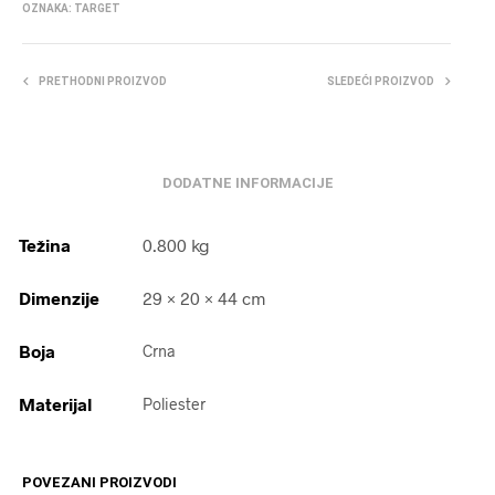
OZNAKA:
TARGET
PRETHODNI PROIZVOD
SLEDEĆI PROIZVOD
DODATNE INFORMACIJE
Težina
0.800 kg
Dimenzije
29 × 20 × 44 cm
Boja
Crna
Materijal
Poliester
POVEZANI PROIZVODI