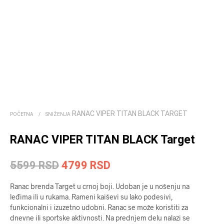
RANAC VIPER TITAN BLACK TARGET
POČETNA
/
SNIŽENJA
RANAC VIPER TITAN BLACK Target
Originalna
Trenutna
5599
RSD
4799
RSD
cena
cena
Ranac brenda Target u crnoj boji. Udoban je u nošenju na
je
je:
leđima ili u rukama. Rameni kaiševi su lako podesivi,
funkcionalni i izuzetno udobni. Ranac se može koristiti za
bila:
4799 RSD.
dnevne ili sportske aktivnosti. Na prednjem delu nalazi se