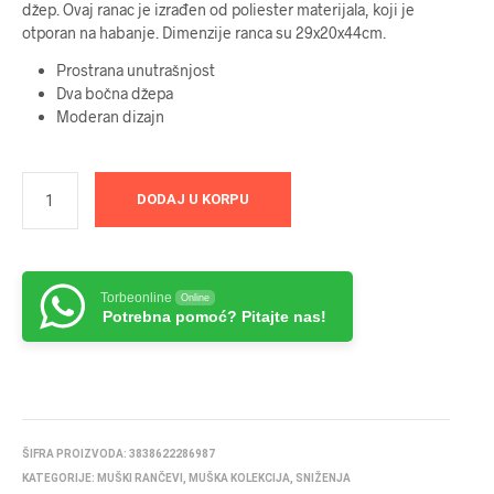
džep. Ovaj ranac je izrađen od poliester materijala, koji je
5599 RSD.
otporan na habanje. Dimenzije ranca su 29x20x44cm.
Prostrana unutrašnjost
Dva bočna džepa
Moderan dizajn
DODAJ U KORPU
Torbeonline
Online
Potrebna pomoć? Pitajte nas!
ŠIFRA PROIZVODA:
3838622286987
KATEGORIJE:
MUŠKI RANČEVI
,
MUŠKA KOLEKCIJA
,
SNIŽENJA