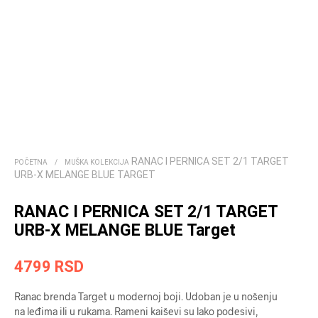
RANAC I PERNICA SET 2/1 TARGET
POČETNA
/
MUŠKA KOLEKCIJA
URB-X MELANGE BLUE TARGET
RANAC I PERNICA SET 2/1 TARGET
URB-X MELANGE BLUE Target
4799
RSD
Ranac brenda Target u modernoj boji. Udoban je u nošenju
na leđima ili u rukama. Rameni kaiševi su lako podesivi,