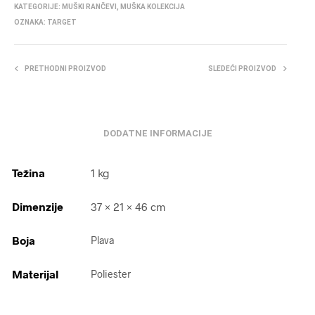
KATEGORIJE:
MUŠKI RANČEVI
,
MUŠKA KOLEKCIJA
OZNAKA:
TARGET
PRETHODNI PROIZVOD
SLEDEĆI PROIZVOD
DODATNE INFORMACIJE
Težina
1 kg
Dimenzije
37 × 21 × 46 cm
Boja
Plava
Materijal
Poliester