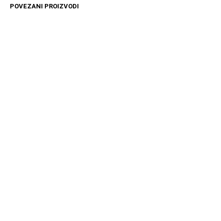
POVEZANI PROIZVODI
4499
RSD
10999
RSD
DODAJ U KORPU
DODAJ U KORPU