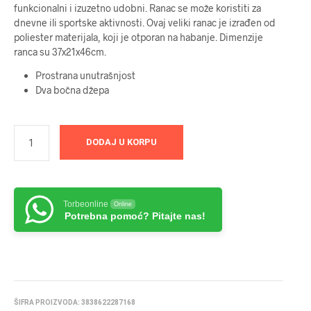
funkcionalni i izuzetno udobni. Ranac se može koristiti za
dnevne ili sportske aktivnosti. Ovaj veliki ranac je izrađen od
poliester materijala, koji je otporan na habanje. Dimenzije
ranca su 37x21x46cm.
Prostrana unutrašnjost
Dva bočna džepa
DODAJ U KORPU
Torbeonline
Online
Potrebna pomoć? Pitajte nas!
ŠIFRA PROIZVODA:
3838622287168