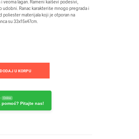
 i veoma lagan. Rameni kaiševi podesivi,
tno udobni. Ranac karakteriše mnogo pregrada i
 poliester materijala koji je otporan na
anca su 33x15x47cm.
DODAJ U KORPU
e
Online
 pomoć? Pitajte nas!