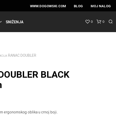
WWW.DOGOWSKI.COM
BLOG
MOJ NALOG
0
0
SNIŽENJA
RANAC DOUBLER
KCIJA
DOUBLER BLACK
m
m ergonomskog oblika u crnoj boji.