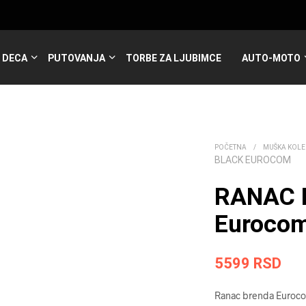
DECA
PUTOVANJA
TORBE ZA LJUBIMCE
AUTO-MOTO
POČETNA
/
MUŠKA KOLE
BLACK EUROCOM
RANAC 
Euroco
5599
RSD
Ranac brenda Euroco