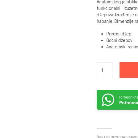
Anatomskog je oblika
funkcionalni i izuze
džepova. Izrađen je od
habanje. Dimenzije r
Prednji džep
Bočni džepovi
Anatomski ranac
Torbeonlin
Potrebna
ŠIFRA PROIZVODA:
530695