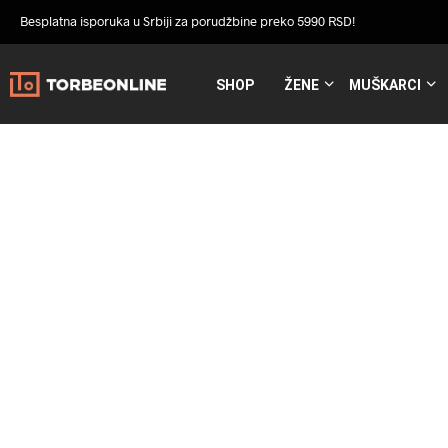
Besplatna isporuka u Srbiji za porudžbine preko 5990 RSD!
SHOP
ŽENE
MUŠKARCI