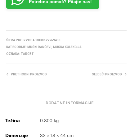
Potrebna pomoć? Pitajte nas!
ŠIFRA PROIZVODA:
3838622269430
KATEGORIJE:
MUŠKI RANČEVI
,
MUŠKA KOLEKCIJA
OZNAKA:
TARGET
PRETHODNI PROIZVOD
SLEDEĆI PROIZVOD
DODATNE INFORMACIJE
Težina
0.800 kg
Dimenzije
32 × 18 × 44 cm