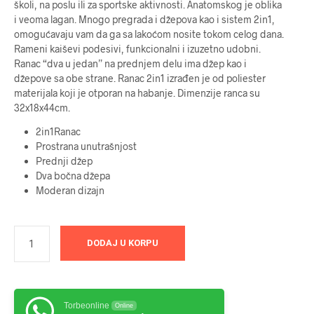
školi, na poslu ili za sportske aktivnosti. Anatomskog je oblika
i veoma lagan. Mnogo pregrada i džepova kao i sistem 2in1,
omogućavaju vam da ga sa lakoćom nosite tokom celog dana.
Rameni kaiševi podesivi, funkcionalni i izuzetno udobni.
Ranac “dva u jedan” na prednjem delu ima džep kao i
džepove sa obe strane. Ranac 2in1 izrađen je od poliester
materijala koji je otporan na habanje. Dimenzije ranca su
32x18x44cm.
2in1Ranac
Prostrana unutrašnjost
Prednji džep
Dva bočna džepa
Moderan dizajn
DODAJ U KORPU
Torbeonline
Online