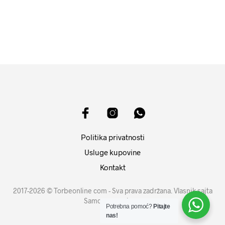
15399
RSD
11599
RSD
DODAJ U KORPU
DODAJ U KORPU
Politika privatnosti
Usluge kupovine
Kontakt
2017-2026 © Torbeonline com - Sva prava zadržana. Vlasnik sajta
Samouprava d.o.o.
Potrebna pomoć?
Pitajte
nas!