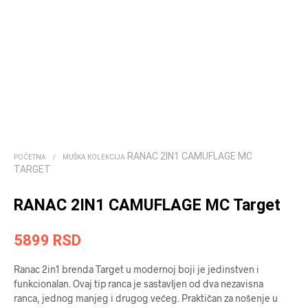
RANAC 2IN1 CAMUFLAGE MC
POČETNA
/
MUŠKA KOLEKCIJA
TARGET
RANAC 2IN1 CAMUFLAGE MC Target
5899
RSD
Ranac 2in1 brenda Target u modernoj boji je jedinstven i
funkcionalan. Ovaj tip ranca je sastavljen od dva nezavisna
ranca, jednog manjeg i drugog većeg. Praktičan za nošenje u