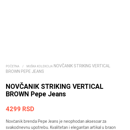
NOVČANIK STRIKING VERTICAL
POČETNA
/
MUŠKA KOLEKCIJA
BROWN PEPE JEANS
NOVČANIK STRIKING VERTICAL
BROWN Pepe Jeans
4299
RSD
Novčanik brenda Pepe Jeans je neophodan aksesoar za
svakodnevnu upotrebu. Kvalitetan i elegantan artikal u braon