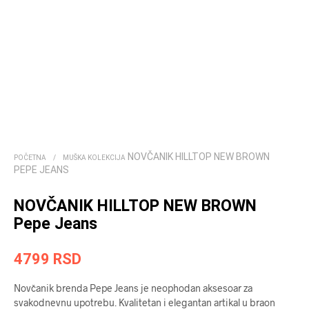
NOVČANIK HILLTOP NEW BROWN
POČETNA
/
MUŠKA KOLEKCIJA
PEPE JEANS
NOVČANIK HILLTOP NEW BROWN
Pepe Jeans
4799
RSD
Novčanik brenda Pepe Jeans je neophodan aksesoar za
svakodnevnu upotrebu. Kvalitetan i elegantan artikal u braon